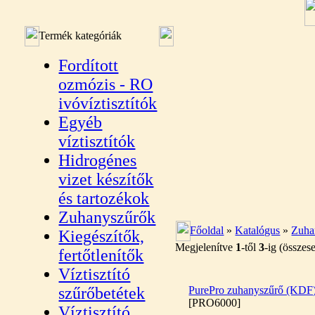
Termék kategóriák
Fordított
ozmózis - RO
ivóvíztisztítók
Egyéb
víztisztítók
Hidrogénes
vizet készítők
és tartozékok
Zuhanyszűrők
Főoldal
»
Katalógus
»
Zuha
Kiegészítők,
Megjelenítve
1
-től
3
-ig (össze
fertőtlenítők
Víztisztító
szűrőbetétek
PurePro zuhanyszűrő (KDF
[PRO6000]
Víztisztító