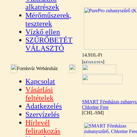
alkatrészek
Mérőműszerek,
teszterek
Vízkő ellen
SZŰRŐBETÉT
VÁLASZTÓ
14.910,-Ft
[
]
KÉSZLETEN
Forrásvíz Webáruház
Kapcsolat
Vásárlási
feltételek
SMART Fémházas zuhanysz
Adatkezelés
Chlorine Free
[CHL-SM]
Szervízelés
Hírlevél
feliratkozás