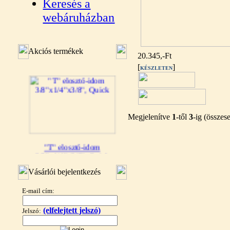
Keresés a
webáruházban
Akciós termékek
20.345,-Ft
[
]
KÉSZLETEN
Megjelenítve
1
-től
3
-ig (össze
"T" elosztó-idom
3/8"x1/4"x3/8", Quick
Vásárlói bejelentkezés
360,-Ft
320,-Ft
---------
E-mail cím:
(elfelejtett jelszó)
Jelszó: