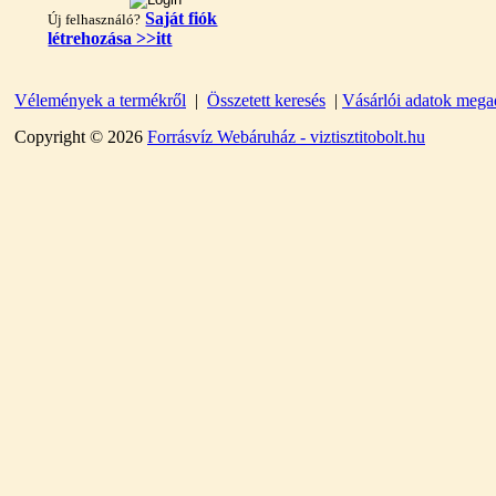
Saját fiók
Új felhasználó?
létrehozása >>itt
Vélemények a termékről
|
Összetett keresés
|
Vásárlói adatok mega
"T" elosztó-idom
1/4"x3/8"x1/4", Quick
Copyright © 2026
Forrásvíz Webáruház - viztisztitobolt.hu
360,-Ft
320,-Ft
---------
Egyenes összekötő-idom
3/8"x3/8", Quick
360,-Ft
320,-Ft
---------