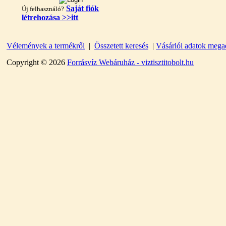
Saját fiók
Új felhasználó?
létrehozása >>itt
Vélemények a termékről
|
Összetett keresés
|
Vásárlói adatok mega
"T" elosztó-idom
1/4"x3/8"x1/4", Quick
Copyright © 2026
Forrásvíz Webáruház - viztisztitobolt.hu
360,-Ft
320,-Ft
---------
Egyenes összekötő-idom
3/8"x3/8", Quick
360,-Ft
320,-Ft
---------