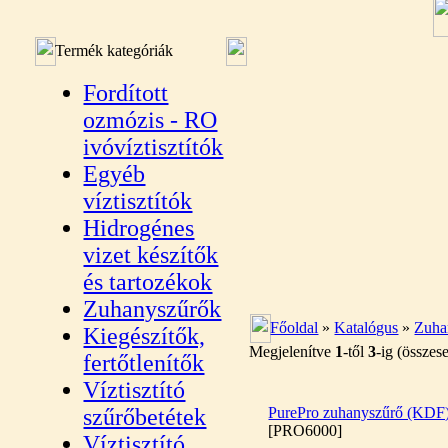
Termék kategóriák
Fordított
ozmózis - RO
ivóvíztisztítók
Egyéb
víztisztítók
Hidrogénes
vizet készítők
és tartozékok
Zuhanyszűrők
Főoldal
»
Katalógus
»
Zuha
Kiegészítők,
Megjelenítve
1
-től
3
-ig (össze
fertőtlenítők
Víztisztító
szűrőbetétek
PurePro zuhanyszűrő (KDF
[PRO6000]
Víztisztító