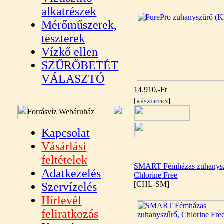
alkatrészek
Mérőműszerek,
teszterek
Vízkő ellen
SZŰRŐBETÉT
VÁLASZTÓ
14.910,-Ft
[
]
KÉSZLETEN
Forrásvíz Webáruház
Kapcsolat
Vásárlási
feltételek
SMART Fémházas zuhanysz
Adatkezelés
Chlorine Free
[CHL-SM]
Szervízelés
Hírlevél
feliratkozás