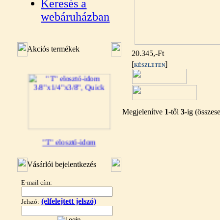
Keresés a
webáruházban
Akciós termékek
20.345,-Ft
[
]
KÉSZLETEN
Megjelenítve
1
-től
3
-ig (össze
"T" elosztó-idom
3/8"x1/4"x3/8", Quick
Vásárlói bejelentkezés
360,-Ft
320,-Ft
E-mail cím:
---------
(elfelejtett jelszó)
Jelszó: