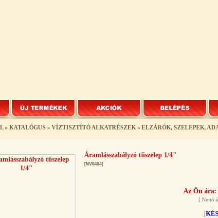
L
»
KATALÓGUS
»
VÍZTISZTÍTÓ ALKATRÉSZEK
»
ELZÁRÓK, SZELEPEK, A
Áramlásszabályzó tűszelep 1/4"
[NV0404]
Az Ön ára:
[
Nettó á
[
KÉ