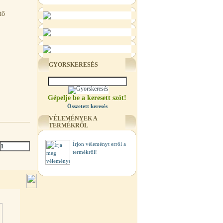
tő
GYORSKERESÉS
Gépelje be a keresett szót!
Összetett keresés
VÉLEMÉNYEK A
TERMÉKRŐL
Írjon véleményt erről a
termékről!