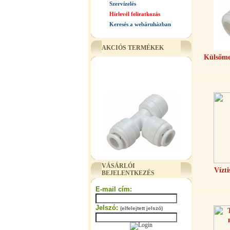
Szervízelés
Hírlevél feliratkozás
Keresés a webáruházban
AKCIÓS TERMÉKEK
Külsőme
"T" elosztó-idom 3/8"x1/4"x3/8",
VÁSÁRLÓI
Quick
Vízti
BEJELENTKEZÉS
360,-Ft
E-mail cím:
320,-Ft
---------
Jelszó:
(elfelejtett jelszó)