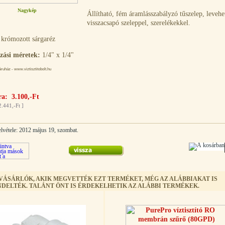
Nagykép
Állítható, fém áramlásszabályzó tűszelep, levehe
visszacsapó szeleppel, szerelékekkel.
krómozott sárgaréz
zási méretek:
1/4" x 1/4"
uház - www.viztisztitobolt.hu
a: 3.100,-Ft
2.441,-Ft
]
elvétele: 2012 május 19, szombat.
 VÁSÁRLÓK, AKIK MEGVETTÉK EZT TERMÉKET, MÉG AZ ALÁBBIAKAT IS
DELTÉK. TALÁNT ÖNT IS ÉRDEKELHETIK AZ ALÁBBI TERMÉKEK.