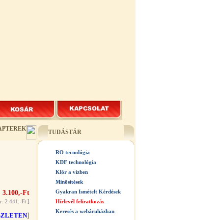
DAPTEREK
TUDÁSTÁR
RO tecnológia
KDF technológia
Klór a vízben
Minősítések
Gyakran Ismételt Kérdések
 3.100,-Ft
r: 2.441,-Ft
]
Hírlevél feliratkozás
Keresés a webáruházban
SZLETEN
]