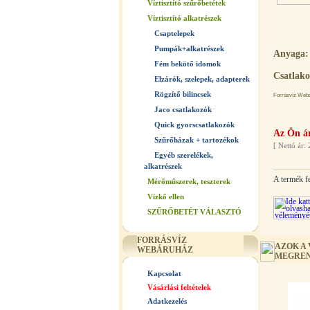
Víztisztító szűrőbetétek
Víztisztító alkatrészek
Csaptelepek
Pumpák+alkatrészek
Anyaga:
Fém bekötő idomok
Csatlako
Elzárók, szelepek, adapterek
Rögzítő bilincsek
Forrásvíz Webár
Jaco csatlakozók
Quick gyorscsatlakozók
Az Ön ár
Szűrőházak + tartozékok
[
Nettó ár: 
Egyéb szerelékek,
alkatrészek
A termék f
Mérőműszerek, teszterek
Vízkő ellen
SZŰRŐBETÉT VÁLASZTÓ
FORRÁSVÍZ
AZOK A
WEBÁRUHÁZ
MEGREN
Kapcsolat
Vásárlási feltételek
Adatkezelés