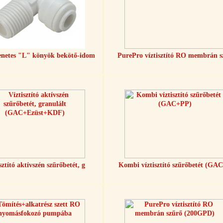
netes "L" könyök bekötő-idom
PurePro víztisztító RO membrán s
sztító aktívszén szűrőbetét, g
Kombi víztisztító szűrőbetét (GA