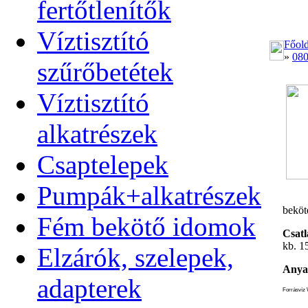
fertőtlenítők
Víztisztító
Főold
»
08
szűrőbetétek
Víztisztító
alkatrészek
Csaptelepek
Pumpák+alkatrészek
beköt
Fém bekötő idomok
Csat
kb. 1
Elzárók, szelepek,
Anya
adapterek
Forrásvíz 