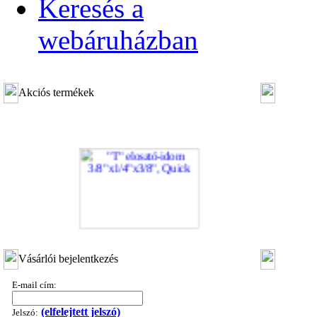
Keresés a
webáruházban
Akciós termékek
"T" elosztó-idom 3/8"x1/4"x3/8", Quick
Vásárlói bejelentkezés
360,-Ft
320,-Ft
E-mail cím:
---------
(elfelejtett jelszó)
Jelszó: