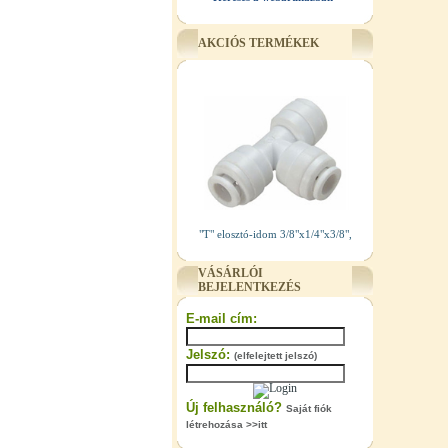
AKCIÓS TERMÉKEK
"T" elosztó-idom 3/8"x1/4"x3/8",
Quick
VÁSÁRLÓI
360,-Ft
BEJELENTKEZÉS
320,-Ft
---------
E-mail cím:
Jelszó:
(elfelejtett jelszó)
Új felhasználó?
Saját fiók
létrehozása >>itt