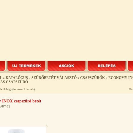
L
»
KATALÓGUS
»
SZŰRŐBETÉT VÁLASZTÓ
»
CSAPSZŰRŐK
»
ECONOMY IN
AS CSAPSZŰRŐ
1
-től
1
-ig (összesen
1
termék)
Tal
 INOX csapszűrő betét
CART-C]