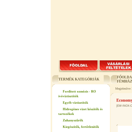
FŐOLDA
TERMÉK KATEGÓRIÁK
FÉMHÁZ
Megjelenítve
Fordított ozmózis - RO
ivóvíztisztítók
Economy
Egyéb víztisztítók
[EW-INOX-
Hidrogénes vizet készítők és
tartozékok
Zuhanyszűrők
Kiegészítők, fertőtlenítők