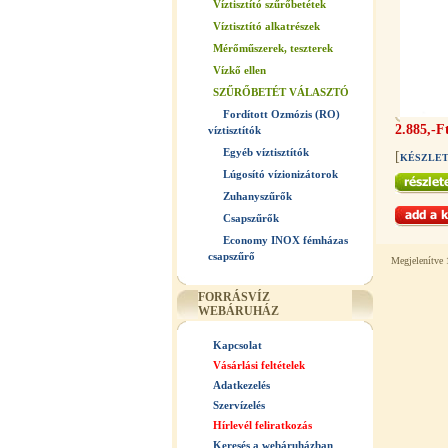
Víztisztító szűrőbetétek
Víztisztító alkatrészek
Mérőműszerek, teszterek
Vízkő ellen
SZŰRŐBETÉT VÁLASZTÓ
Fordított Ozmózis (RO)
2.885,-F
víztisztítók
Egyéb víztisztítók
[
KÉSZLE
Lúgosító vízionizátorok
Zuhanyszűrők
Csapszűrők
Economy INOX fémházas
csapszűrő
Megjelenítve
FORRÁSVÍZ
WEBÁRUHÁZ
Kapcsolat
Vásárlási feltételek
Adatkezelés
Szervízelés
Hírlevél feliratkozás
Keresés a webáruházban