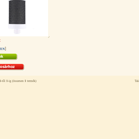
t
]
TEN
1
-től
1
-ig (összesen
1
termék)
Tal