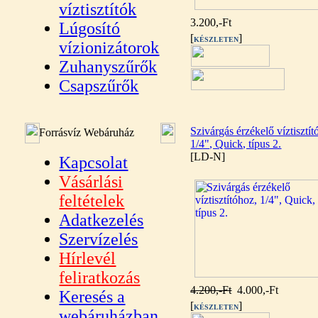
víztisztítók
3.200,-Ft
Lúgosító
[
]
KÉSZLETEN
vízionizátorok
Zuhanyszűrők
Csapszűrők
Szivárgás érzékelő víztisztít
Forrásvíz Webáruház
1/4", Quick, típus 2.
[LD-N]
Kapcsolat
Vásárlási
feltételek
Adatkezelés
Szervízelés
Hírlevél
feliratkozás
4.200,-Ft
4.000,-Ft
Keresés a
[
]
KÉSZLETEN
webáruházban