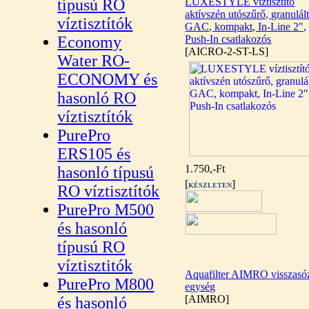
típusú RO
LUXESTYLE víztisztító
aktívszén utószűrő, granulál
víztisztítók
GAC, kompakt, In-Line 2",
Economy
Push-In csatlakozós
[AICRO-2-ST-LS]
Water RO-
ECONOMY és
hasonló RO
víztisztítók
PurePro
ERS105 és
1.750,-Ft
hasonló típusú
[
]
KÉSZLETEN
RO víztisztítók
PurePro M500
és hasonló
típusú RO
víztisztitók
Aquafilter AIMRO visszasó
PurePro M800
egység
[AIMRO]
és hasonló