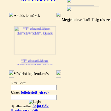
Akciós termékek
Megjelenítve
1
-től
11
-ig (össz
"T" elosztó-idom
3/8"x1/4"x3/8", Quick
360,-Ft
Vásárlói bejelentkezés
320,-Ft
---------
E-mail cím:
(elfelejtett jelszó)
Jelszó:
Saját fiók
Új felhasználó?
létrehozása >>itt