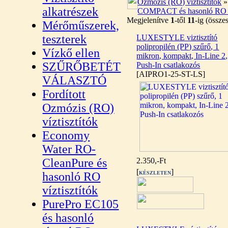
Ozmózis (RO) víztisztítók
alkatrészek
COMPACT és hasonló RO ví
Megjelenítve
1
-től
11
-ig (össz
Mérőműszerek,
teszterek
LUXESTYLE viztisztító
polipropilén (PP) szűrő, 1
Vízkő ellen
mikron, kompakt, In-Line 2,
SZŰRŐBETÉT
Push-In csatlakozós
[AIPRO1-25-ST-LS]
VÁLASZTÓ
Fordított
Ozmózis (RO)
víztisztítók
Economy
Water RO-
CleanPure és
2.350,-Ft
[
]
hasonló RO
KÉSZLETEN
víztisztítók
PurePro EC105
és hasonló