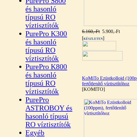
PurePro S800
és hasonló
típusú RO
víztisztítók
6.160,-Ft
5.900,-Ft
PurePro K300
[
]
KÉSZLETEN
és hasonló
típusú RO
víztisztítók
PurePro K800
és hasonló
KoMiTo Ezüstkolloid (100p
típusú RO
fertőtlenítő víztisztítóhoz
[KOMITO]
víztisztítók
PurePro
ASTROBOY és
hasonló típusú
RO víztisztítók
Egyéb