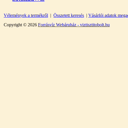
"T" elosztó-idom
Vélemények a termékről
|
Összetett keresés
|
Vásárlói adatok mega
1/4"x3/8"x1/4", Quick
Copyright © 2026
Forrásvíz Webáruház - viztisztitobolt.hu
360,-Ft
320,-Ft
---------
Egyenes összekötő-idom
3/8"x3/8", Quick
360,-Ft
320,-Ft
---------