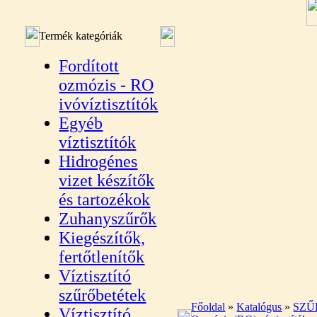
Termék kategóriák
Fordított
ozmózis - RO
ivóvíztisztítók
Egyéb
víztisztítók
Hidrogénes
vizet készítők
és tartozékok
Zuhanyszűrők
Kiegészítők,
fertőtlenítők
Víztisztító
szűrőbetétek
Főoldal
»
Katalógus
»
SZŰ
Víztisztító