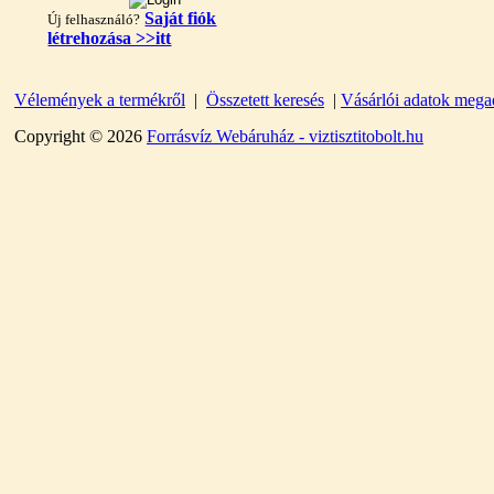
Saját fiók
Új felhasználó?
létrehozása >>itt
Vélemények a termékről
|
Összetett keresés
|
Vásárlói adatok mega
"T" elosztó-idom
1/4"x3/8"x1/4", Quick
Copyright © 2026
Forrásvíz Webáruház - viztisztitobolt.hu
360,-Ft
320,-Ft
---------
Egyenes összekötő-idom
3/8"x3/8", Quick
360,-Ft
320,-Ft
---------