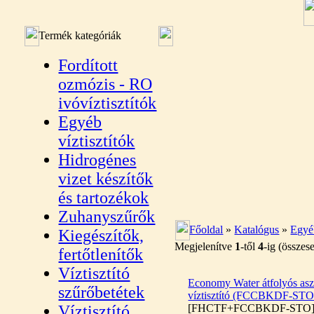
Termék kategóriák
Fordított
ozmózis - RO
ivóvíztisztítók
Egyéb
víztisztítók
Hidrogénes
vizet készítők
és tartozékok
Zuhanyszűrők
Főoldal
»
Katalógus
»
Egyéb
Kiegészítők,
Megjelenítve
1
-től
4
-ig (össze
fertőtlenítők
Víztisztító
Economy Water átfolyós aszt
szűrőbetétek
víztisztító (FCCBKDF-STO
Víztisztító
[FHCTF+FCCBKDF-STO