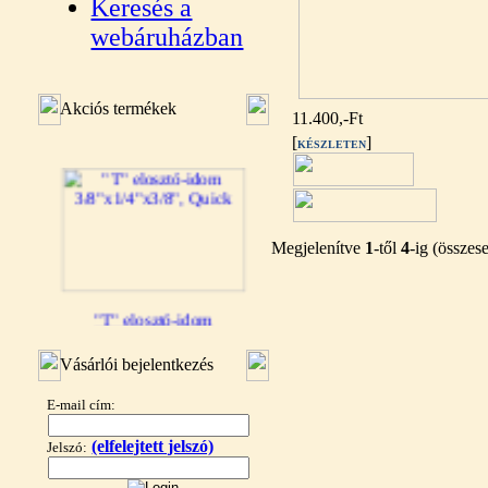
Keresés a
webáruházban
Akciós termékek
11.400,-Ft
[
]
KÉSZLETEN
Megjelenítve
1
-től
4
-ig (össze
"T" elosztó-idom
3/8"x1/4"x3/8", Quick
Vásárlói bejelentkezés
360,-Ft
320,-Ft
E-mail cím:
---------
(elfelejtett jelszó)
Jelszó: