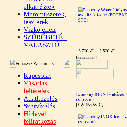
alkatrészek
Mérőműszerek,
teszterek
Vízkő ellen
SZŰRŐBETÉT
VÁLASZTÓ
13.700,-Ft
12.500,-Ft
[
]
KÉSZLETEN
Forrásvíz Webáruház
Kapcsolat
Vásárlási
feltételek
Economy INOX fémházas
Adatkezelés
csapszűrő
[EW-INOX-C]
Szervízelés
Hírlevél
feliratkozás