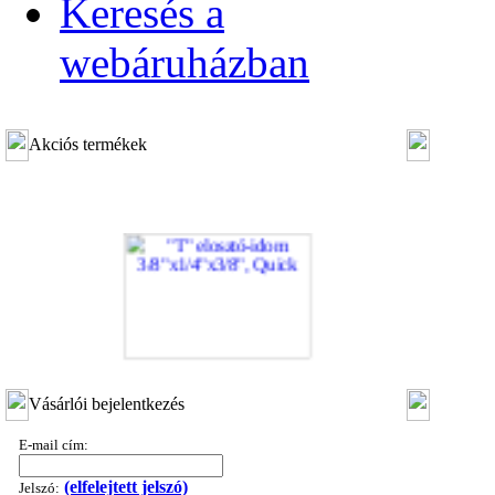
Keresés a
webáruházban
Akciós termékek
"T" elosztó-idom 3/8"x1/4"x3/8", Quick
Vásárlói bejelentkezés
360,-Ft
320,-Ft
E-mail cím:
---------
(elfelejtett jelszó)
Jelszó: