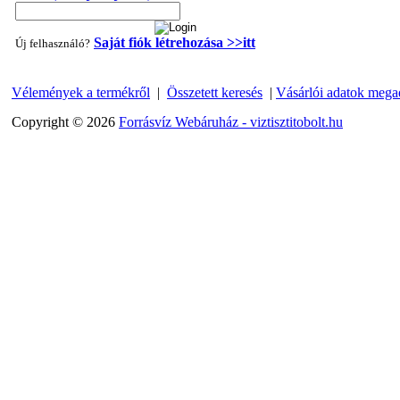
Saját fiók létrehozása >>itt
Új felhasználó?
Vélemények a termékről
|
Összetett keresés
|
Vásárlói adatok mega
"T" elosztó-idom 1/4"x3/8"x1/4", Quick
Copyright © 2026
Forrásvíz Webáruház - viztisztitobolt.hu
360,-Ft
320,-Ft
---------
Egyenes összekötő-idom 3/8"x3/8", Quick
360,-Ft
320,-Ft
---------