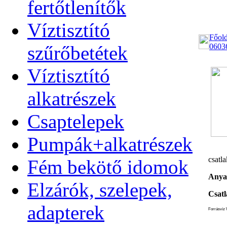
fertőtlenítők
Víztisztító
Főold
szűrőbetétek
0603
Víztisztító
alkatrészek
Csaptelepek
Pumpák+alkatrészek
csatla
Fém bekötő idomok
Anya
Elzárók, szelepek,
Csatl
adapterek
Forrásvíz 