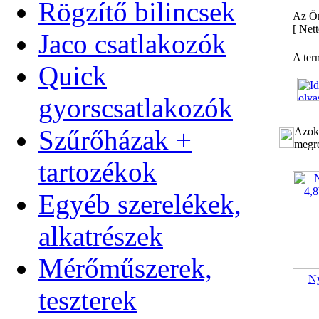
Rögzítő bilincsek
Az Ön
[
Nett
Jaco csatlakozók
A ter
Quick
gyorscsatlakozók
Szűrőházak +
Azok 
megre
tartozékok
Egyéb szerelékek,
alkatrészek
Mérőműszerek,
Ny
teszterek