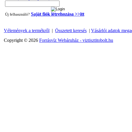
Saját fiók létrehozása >>itt
Új felhasználó?
Vélemények a termékről
|
Összetett keresés
|
Vásárlói adatok mega
"T" elosztó-idom 1/4"x3/8"x1/4", Quick
Copyright © 2026
Forrásvíz Webáruház - viztisztitobolt.hu
360,-Ft
320,-Ft
---------
Egyenes összekötő-idom 3/8"x3/8", Quick
360,-Ft
320,-Ft
---------