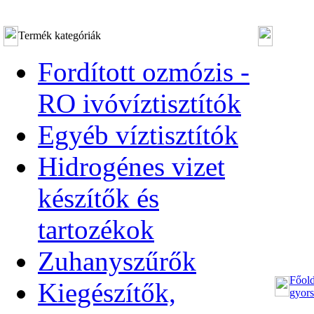
Termék kategóriák
Fordított ozmózis -
RO ivóvíztisztítók
Egyéb víztisztítók
Hidrogénes vizet
készítők és
tartozékok
Zuhanyszűrők
Főold
Kiegészítők,
gyors