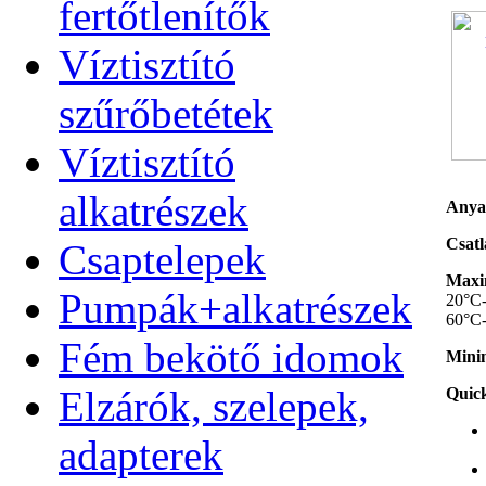
fertőtlenítők
Víztisztító
szűrőbetétek
Víztisztító
alkatrészek
Anya
Csatl
Csaptelepek
Maxim
Pumpák+alkatrészek
20°C-
60°C-
Fém bekötő idomok
Minim
Elzárók, szelepek,
Quick
adapterek