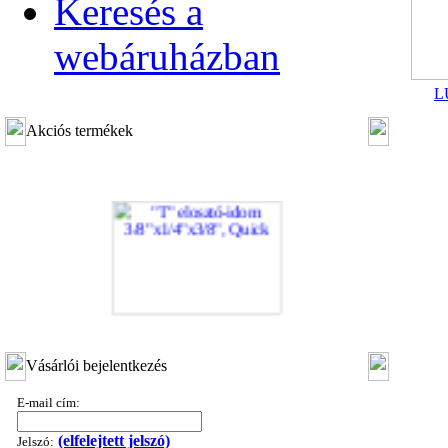
Keresés a
webáruházban
L
Akciós termékek
"T" elosztó-idom 3/8"x1/4"x3/8", Quick
Vásárlói bejelentkezés
360,-Ft
320,-Ft
---------
E-mail cím:
(elfelejtett jelszó)
Jelszó: