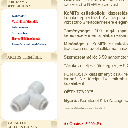
kialakítani, nincsenek mellékh
FORRÁSVÍZ
szervezetre NEM veszélyes!
WEBÁRUHÁZ
KoMiTo ezüstkolloid kiszerelés
Kapcsolat
kupakcseppentővel. Az üvegcséb
Vásárlási feltételek
víztisztító 3 fertőtlenítésére elegen
Adatkezelés
Töménysége:
100 mg/l (ppm)
Szervízelés
kereskedelemben általában vásárol
Hírlevél feliratkozás
Minősége:
a KoMiTo ezüstkolloi
Keresés a webáruházban
tisztasága és az előállításnál hasz
Szemcseátmérő:
5-50 nanométer
AKCIÓS TERMÉKEK
Tárolása:
teljes sötétségben, + 5-
FONTOS! A készítményt csak feln
tartani! Ne tárolja TV, mikro
közelében!
OÉTI:
773/2005
Gyártó:
Komitosol Kft. (Zalaegers
Forrásvíz Webáruház - www.viztisztitobolt.hu
"T" elosztó-idom 3/8"x1/4"x3/8",
Quick
VÁSÁRLÓI
Az Ön ára: 3.200,-Ft
BEJELENTKEZÉS