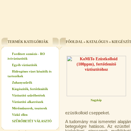
TERMÉK KATEGÓRIÁK
FŐOLDAL
»
KATALÓGUS
»
KIEGÉSZÍ
Fordított ozmózis - RO
ivóvíztisztítók
Egyéb víztisztítók
Hidrogénes vizet készítők és
tartozékok
Zuhanyszűrők
Kiegészítők, fertőtlenítők
Víztisztító szűrőbetétek
Nagykép
Víztisztító alkatrészek
Mérőműszerek, teszterek
ezüstkolloid cseppeket.
Vízkő ellen
SZŰRŐBETÉT VÁLASZTÓ
A tudomány mai ismeretei alapján
betegségre hatásos. Az ezüstte