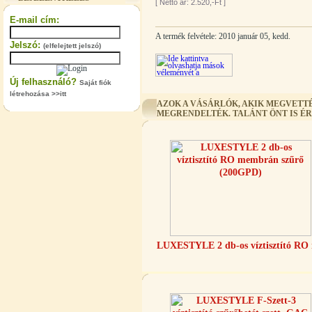
[
Nettó ár: 2.520,-Ft
]
360,-Ft
320,-Ft
E-mail cím:
---------
A termék felvétele: 2010 január 05, kedd.
Jelszó:
(elfelejtett jelszó)
Új felhasználó?
Saját fiók
létrehozása >>itt
AZOK A VÁSÁRLÓK, AKIK MEGVETTÉ
MEGRENDELTÉK. TALÁNT ÖNT IS É
"T" elosztó-idom 1/4"x3/8"x1/4",
Quick
360,-Ft
320,-Ft
---------
LUXESTYLE 2 db-os víztisztító RO
Egyenes összekötő-idom 3/8"x3/8",