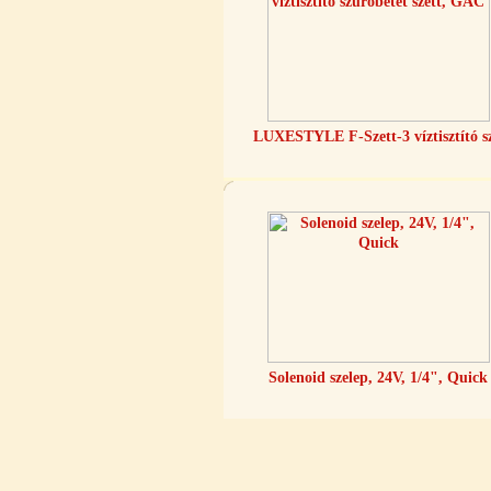
Quick
360,-Ft
320,-Ft
---------
LUXESTYLE F-Szett-3 víztisztító s
Külsőmenetes "L" könyök bekötő-
idom 1/4"x3/8", Quick
270,-Ft
220,-Ft
---------
Solenoid szelep, 24V, 1/4", Quick