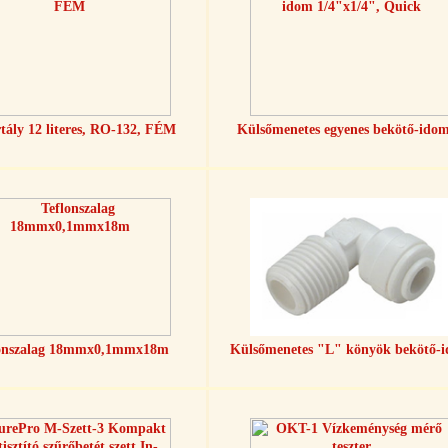
rtály 12 literes, RO-132, FÉM
Külsőmenetes egyenes bekötő-idom
onszalag 18mmx0,1mmx18m
Külsőmenetes "L" könyök bekötő-