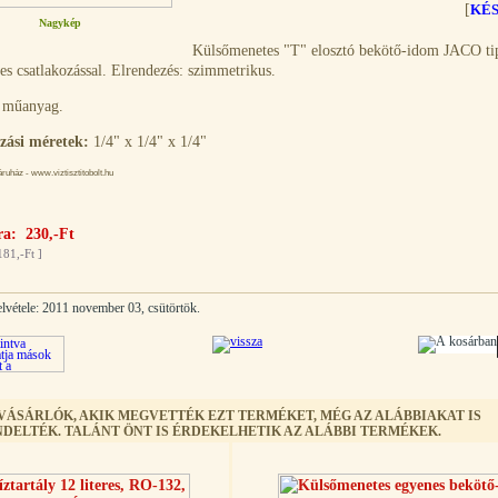
[
KÉ
Nagykép
Külsőmenetes "T" elosztó bekötő-idom JACO ti
es csatlakozással. Elrendezés: szimmetrikus.
műanyag.
zási méretek:
1/4" x 1/4" x 1/4"
uház - www.viztisztitobolt.hu
ra: 230,-Ft
181,-Ft
]
elvétele: 2011 november 03, csütörtök.
 VÁSÁRLÓK, AKIK MEGVETTÉK EZT TERMÉKET, MÉG AZ ALÁBBIAKAT IS
DELTÉK. TALÁNT ÖNT IS ÉRDEKELHETIK AZ ALÁBBI TERMÉKEK.