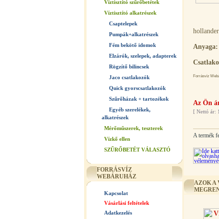
Víztisztító szűrőbetétek
Víztisztító alkatrészek
Csaptelepek
hollander
Pumpák+alkatrészek
Fém bekötő idomok
Anyaga:
Elzárók, szelepek, adapterek
Csatlako
Rögzítő bilincsek
Forrásvíz Webár
Jaco csatlakozók
Quick gyorscsatlakozók
Szűrőházak + tartozékok
Az Ön á
Egyéb szerelékek,
[
Nettó ár: 
alkatrészek
Mérőműszerek, teszterek
A termék f
Vízkő ellen
SZŰRŐBETÉT VÁLASZTÓ
FORRÁSVÍZ
WEBÁRUHÁZ
AZOK A
MEGREN
Kapcsolat
Vásárlási feltételek
Adatkezelés