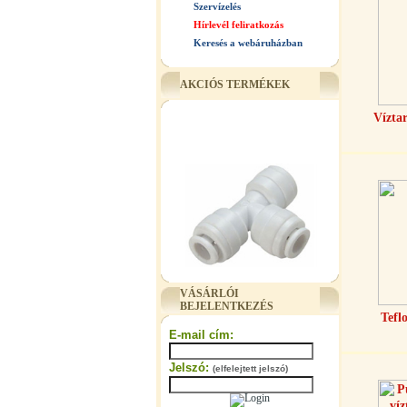
Szervízelés
Hírlevél feliratkozás
Keresés a webáruházban
AKCIÓS TERMÉKEK
Vízta
"T" elosztó-idom 3/8"x1/4"x3/8",
VÁSÁRLÓI
Quick
BEJELENTKEZÉS
Tefl
360,-Ft
E-mail cím:
320,-Ft
---------
Jelszó:
(elfelejtett jelszó)