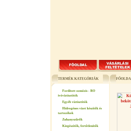
TERMÉK KATEGÓRIÁK
FŐOLDA
Fordított ozmózis - RO
ivóvíztisztítók
Egyéb víztisztítók
Hidrogénes vizet készítők és
tartozékok
Zuhanyszűrők
Kiegészítők, fertőtlenítők