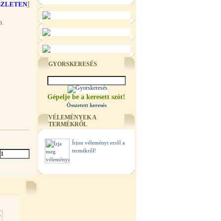
SZLETEN
]
p.
GYORSKERESÉS
Gépelje be a keresett szót!
Összetett keresés
VÉLEMÉNYEK A
TERMÉKRŐL
Írjon véleményt erről a
termékről!