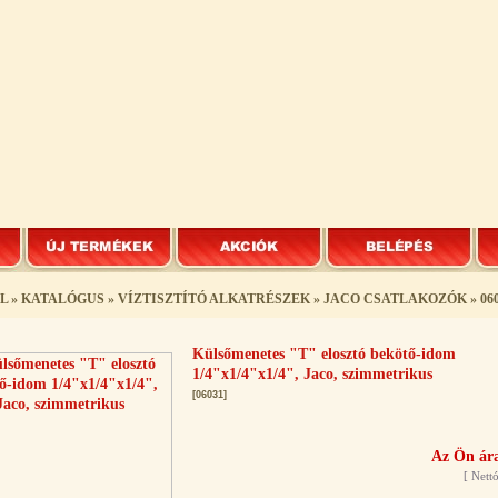
L
»
KATALÓGUS
»
VÍZTISZTÍTÓ ALKATRÉSZEK
»
JACO CSATLAKOZÓK
»
06
Külsőmenetes "T" elosztó bekötő-idom
1/4"x1/4"x1/4", Jaco, szimmetrikus
[06031]
Az Ön ára
[
Nettó