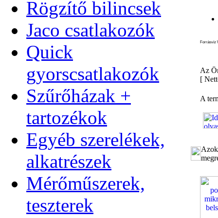
Rögzítő bilincsek
Jaco csatlakozók
Forrásvíz 
Quick
gyorscsatlakozók
Az Ön
[
Nett
Szűrőházak +
A ter
tartozékok
Egyéb szerelékek,
Azok 
alkatrészek
megre
Mérőműszerek,
teszterek