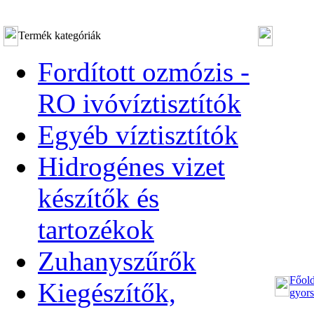
Termék kategóriák
Fordított ozmózis -
RO ivóvíztisztítók
Egyéb víztisztítók
Hidrogénes vizet
készítők és
tartozékok
Zuhanyszűrők
Főold
Kiegészítők,
gyors