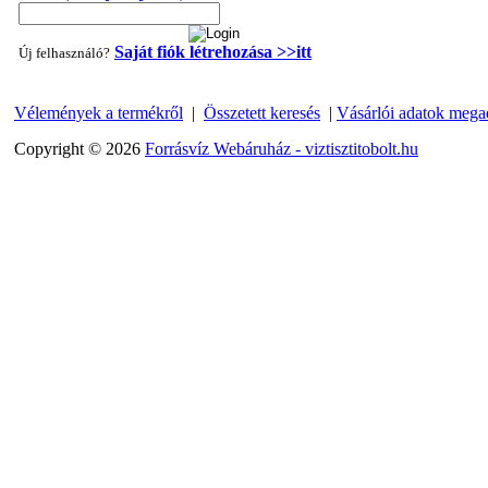
Saját fiók létrehozása >>itt
Új felhasználó?
Vélemények a termékről
|
Összetett keresés
|
Vásárlói adatok mega
"T" elosztó-idom 1/4"x3/8"x1/4", Quick
Copyright © 2026
Forrásvíz Webáruház - viztisztitobolt.hu
360,-Ft
320,-Ft
---------
Egyenes összekötő-idom 3/8"x3/8", Quick
360,-Ft
320,-Ft
---------