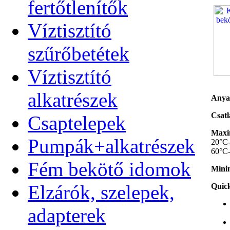
fertőtlenítők
Víztisztító
szűrőbetétek
Víztisztító
alkatrészek
Anya
Csatl
Csaptelepek
Maxim
Pumpák+alkatrészek
20°C-
60°C-
Fém bekötő idomok
Minim
Elzárók, szelepek,
Quick
adapterek