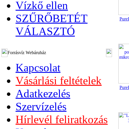
Vízkő ellen
SZŰRŐBETÉT
PureP
VÁLASZTÓ
Forrásvíz Webáruház
Kapcsolat
Vásárlási feltételek
PureP
Adatkezelés
Szervízelés
Hírlevél feliratkozás