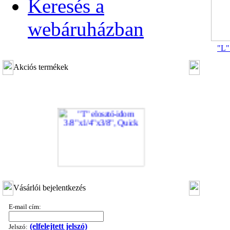
Keresés a
webáruházban
"L"
Akciós termékek
"T" elosztó-idom 3/8"x1/4"x3/8", Quick
Vásárlói bejelentkezés
360,-Ft
320,-Ft
E-mail cím:
---------
(elfelejtett jelszó)
Jelszó: