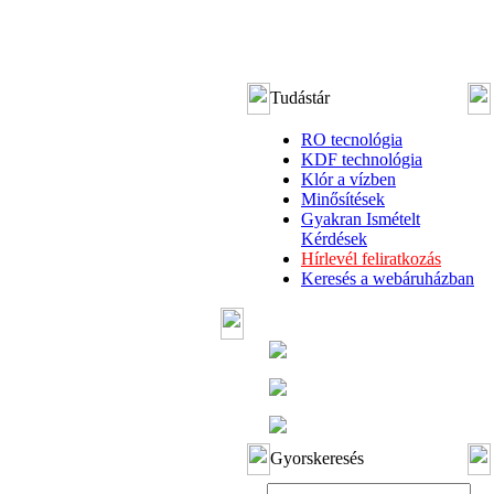
Tudástár
RO tecnológia
KDF technológia
Klór a vízben
Minősítések
Gyakran Ismételt
Kérdések
Hírlevél feliratkozás
Keresés a webáruházban
Gyorskeresés