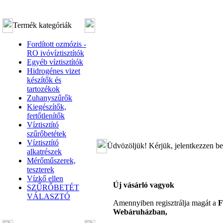
Termék kategóriák
Fordított ozmózis -
RO ivóvíztisztítók
Egyéb víztisztítók
Hidrogénes vizet
készítők és
tartozékok
Zuhanyszűrők
Kiegészítők,
fertőtlenítők
Víztisztító
szűrőbetétek
Víztisztító
Üdvözöljük! Kérjük, jelentkezzen be
alkatrészek
Mérőműszerek,
teszterek
Vízkő ellen
Új vásárló vagyok
SZŰRŐBETÉT
VÁLASZTÓ
Amennyiben regisztrálja magát a
F
Webáruházban,