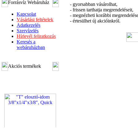
Forrásvíz Webáruház
- gyorsabban vásárolhat,
- frissen tarthatja megrendeléseit,
Kapcsolat
- megnézheti korábbi megrendelése
Vásárlási feltételek
- értesülhet új akcióinkról.
Adatkezelés
Szervízelés
Hírlevél feliratkozás
Keresés a
webáruházban
Akciós termékek
"T" elosztó-idom