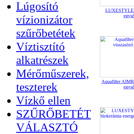
Lúgosító
LUXESTYLE v
vízionizátor
egys
szűrőbetétek
Víztisztító
alkatrészek
Mérőműszerek,
Aquafilter AIMR
teszterek
egys
Vízkő ellen
SZŰRŐBETÉT
VÁLASZTÓ