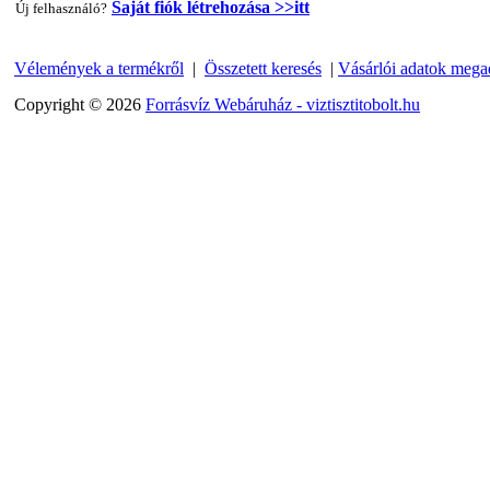
Saját fiók létrehozása >>itt
Új felhasználó?
Vélemények a termékről
|
Összetett keresés
|
Vásárlói adatok mega
"T" elosztó-idom 1/4"x3/8"x1/4", Quick
Copyright © 2026
Forrásvíz Webáruház - viztisztitobolt.hu
360,-Ft
320,-Ft
---------
Egyenes összekötő-idom 3/8"x3/8", Quick
360,-Ft
320,-Ft
---------