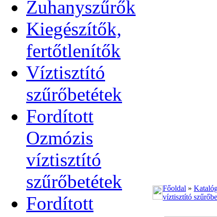
Zuhanyszűrők
Kiegészítők,
fertőtlenítők
Víztisztító
szűrőbetétek
Fordított
Ozmózis
víztisztító
szűrőbetétek
Főoldal
»
Kataló
Fordított
víztisztító szűrőb