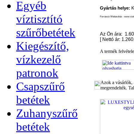
Egyéb
Gyártás helye:
K
víztisztító
Forrásvíz Webáruház - www.viztis
szűrőbetétek
Az Ön ára: 1.60
[
Nettó ár: 1.260
Kiegészítő,
A termék felvétel
vízkezelő
patronok
Csapszűrő
Azok a vásárlók, 
megrendelték. Tal
betétek
Zuhanyszűrő
betétek