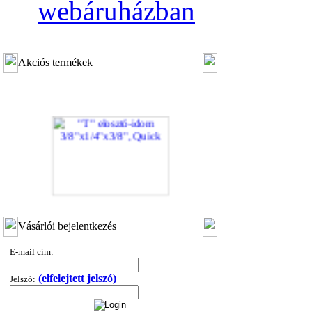
webáruházban
Akciós termékek
"T" elosztó-idom 3/8"x1/4"x3/8", Quick
Vásárlói bejelentkezés
360,-Ft
320,-Ft
E-mail cím:
---------
(elfelejtett jelszó)
Jelszó: