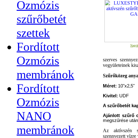
Ozmózis
szűrőbetét
szettek
Fordított
Nagyk
Ozmózis
szerves szennye
vegyületeinek kis
membránok
Szűrőközeg any
Fordított
Méret:
10"x2,5"
Kivitel:
UDF
Ozmózis
A szűrőbetét ka
NANO
Ajánlott szűrő 
megszűrése után 
membránok
Az aktívszén s
szennyezett vízre 