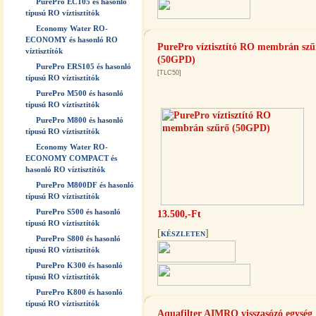
PurePro EC105 és hasonló
típusú RO víztisztítók
Economy Water RO-
ECONOMY és hasonló RO
PurePro víztisztító RO membrán szű
víztisztítók
(50GPD)
PurePro ERS105 és hasonló
[TLC50]
típusú RO víztisztítók
PurePro M500 és hasonló
típusú RO víztisztitók
PurePro M800 és hasonló
típusú RO víztisztítók
Economy Water RO-
ECONOMY COMPACT és
hasonló RO víztisztítók
PurePro M800DF és hasonló
típusú RO víztisztítók
PurePro S500 és hasonló
13.500,-Ft
típusú RO víztisztítók
[
]
KÉSZLETEN
PurePro S800 és hasonló
típusú RO víztisztítók
PurePro K300 és hasonló
típusú RO víztisztítók
PurePro K800 és hasonló
típusú RO víztisztítók
Aquafilter AIMRO visszasózó egység