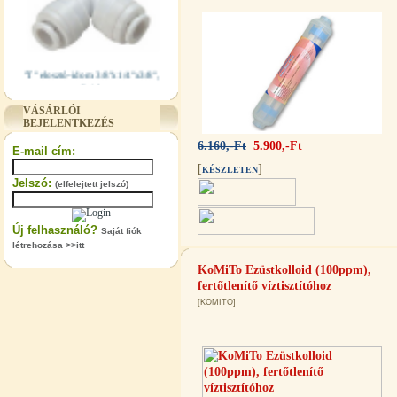
"T" elosztó-idom 3/8"x1/4"x3/8",
Quick
360,-Ft
VÁSÁRLÓI
320,-Ft
BEJELENTKEZÉS
---------
6.160,-Ft
5.900,-Ft
E-mail cím:
[
]
KÉSZLETEN
Jelszó:
(elfelejtett jelszó)
Új felhasználó?
Saját fiók
létrehozása >>itt
KoMiTo Ezüstkolloid (100ppm),
"T" elosztó-idom 1/4"x3/8"x1/4",
fertőtlenítő víztisztítóhoz
Quick
[KOMITO]
360,-Ft
320,-Ft
---------