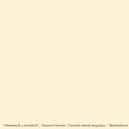
Elzárócsap 3/8", Quick
1.300,-Ft
1.100,-Ft
---------
Áramlásszabályzó 420ml, 1/4", Jaco
1.300,-Ft
1.000,-Ft
---------
Vélemények a termékről
|
Összetett keresés
|
Vásárlói adatok megadása
|
Bejelentkezés