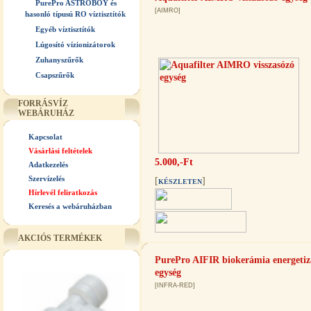
PurePro ASTROBOY és
[AIMRO]
hasonló típusú RO víztisztítók
Egyéb víztisztítók
Lúgosító vízionizátorok
Zuhanyszűrők
Csapszűrők
FORRÁSVÍZ
WEBÁRUHÁZ
Kapcsolat
Vásárlási feltételek
5.000,-Ft
Adatkezelés
Szervízelés
[
]
KÉSZLETEN
Hírlevél feliratkozás
Keresés a webáruházban
AKCIÓS TERMÉKEK
PurePro AIFIR biokerámia energetiz
egység
[INFRA-RED]