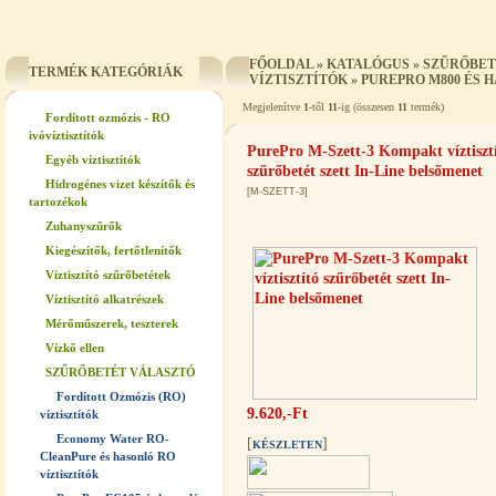
FŐOLDAL
»
KATALÓGUS
»
SZŰRŐBET
TERMÉK KATEGÓRIÁK
VÍZTISZTÍTÓK
»
PUREPRO M800 ÉS 
Megjelenítve
1
-től
11
-ig (összesen
11
termék)
Fordított ozmózis - RO
ivóvíztisztítók
PurePro M-Szett-3 Kompakt víztiszt
Egyéb víztisztítók
szűrőbetét szett In-Line belsőmenet
Hidrogénes vizet készítők és
[M-SZETT-3]
tartozékok
Zuhanyszűrők
Kiegészítők, fertőtlenítők
Víztisztító szűrőbetétek
Víztisztító alkatrészek
Mérőműszerek, teszterek
Vízkő ellen
SZŰRŐBETÉT VÁLASZTÓ
Fordított Ozmózis (RO)
9.620,-Ft
víztisztítók
Economy Water RO-
[
]
KÉSZLETEN
CleanPure és hasonló RO
víztisztítók