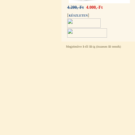
4.200,-Ft
4.000,-Ft
[
]
KÉSZLETEN
Külsőmenetes "T" elosztó bekötő-
Megjelenítve
1
-től
11
-ig (összesen
11
termék)
idom 1/4"x1/4"x1/4", Quick,
szimmetrikus
180,-Ft
200,-Ft
---------
PurePro AIFIR biokerámia
energetizáló egység