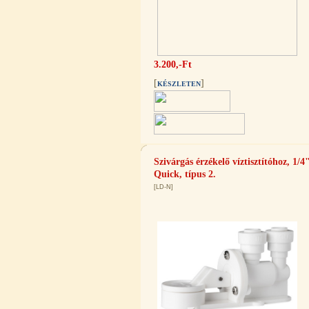
3.200,-Ft
Egyenes összekötő-idom 3/8"x3/8",
[
]
KÉSZLETEN
Quick
360,-Ft
320,-Ft
---------
Szivárgás érzékelő víztisztítóhoz, 1/4
Quick, típus 2.
[LD-N]
Külsőmenetes "L" könyök bekötő-
idom 1/4"x3/8", Quick
270,-Ft
220,-Ft
---------