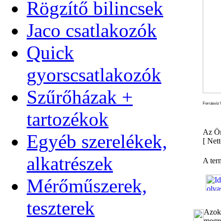
Rögzítő bilincsek
Jaco csatlakozók
Quick
gyorscsatlakozók
Szűrőházak +
Forrásvíz 
tartozékok
Az Ön
Egyéb szerelékek,
[
Nett
alkatrészek
A ter
Mérőműszerek,
teszterek
Azok 
megre