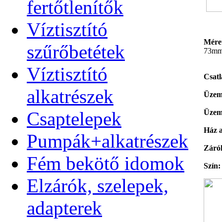
fertőtlenítők
Víztisztító
Mére
szűrőbetétek
73m
Víztisztító
Csatl
alkatrészek
Üzem
Csaptelepek
Üzem
Ház 
Pumpák+alkatrészek
Záró
Fém bekötő idomok
Szín:
Elzárók, szelepek,
adapterek