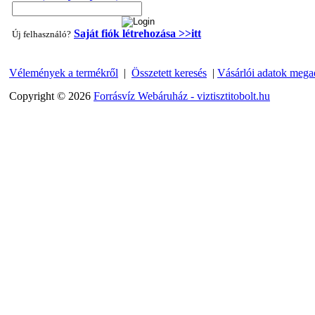
Saját fiók létrehozása >>itt
Új felhasználó?
Vélemények a termékről
|
Összetett keresés
|
Vásárlói adatok mega
"T" elosztó-idom 1/4"x3/8"x1/4", Quick
Copyright © 2026
Forrásvíz Webáruház - viztisztitobolt.hu
360,-Ft
320,-Ft
---------
Egyenes összekötő-idom 3/8"x3/8", Quick
360,-Ft
320,-Ft
---------