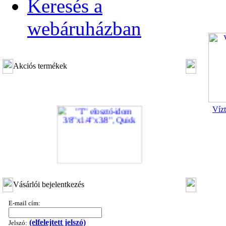
Keresés a
webáruházban
Akciós termékek
Vízt
"T" elosztó-idom 3/8"x1/4"x3/8", Quick
Vásárlói bejelentkezés
360,-Ft
320,-Ft
E-mail cím:
---------
(elfelejtett jelszó)
Jelszó: