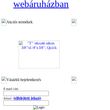
webáruházban
Akciós termékek
"T" elosztó-idom 3/8"x1/4"x3/8", Quick
Vásárlói bejelentkezés
360,-Ft
320,-Ft
E-mail cím:
---------
(elfelejtett jelszó)
Jelszó: