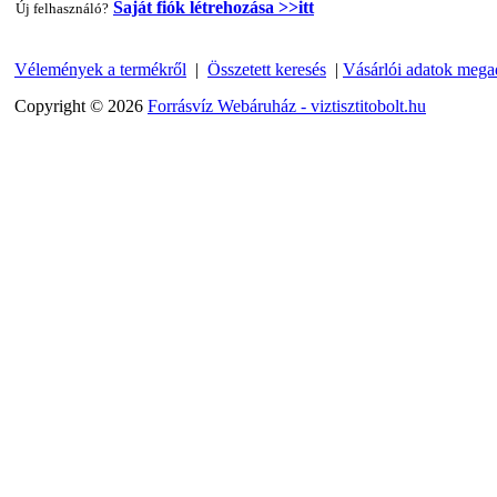
Saját fiók létrehozása >>itt
Új felhasználó?
Vélemények a termékről
|
Összetett keresés
|
Vásárlói adatok mega
"T" elosztó-idom 1/4"x3/8"x1/4", Quick
Copyright © 2026
Forrásvíz Webáruház - viztisztitobolt.hu
360,-Ft
320,-Ft
---------
Egyenes összekötő-idom 3/8"x3/8", Quick
360,-Ft
320,-Ft
---------