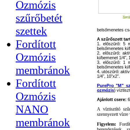
Ozmózis
szűrőbetét
Nagyk
szettek
belsőmenetes csa
A szűrőszett tar
Fordított
1. előszűrő: 5 
belsőmenetes ki/
Ozmózis
2. előszűrő: ak
ki/bemenet 1/4", 
3. előszűrő: 1 
membránok
belsőmenetes ki/
4. utószűrő: akt
1/4", 10"x2".
Fordított
PurePro "M" sz
ozmózis
) víztis
Ozmózis
Ajánlott csere:
6
NANO
A víztisztító sz
szennyezett vízre 
membránok
Figyelem:
Fordí
berendezések sz