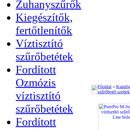
Zuhanyszűrők
Kiegészítők,
fertőtlenítők
Víztisztító
szűrőbetétek
Fordított
Ozmózis
Főoldal
»
Kataló
víztisztító
szűrőbetét szettek
szűrőbetétek
Fordított