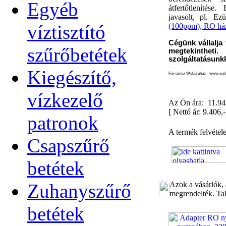
Egyéb
átfertőtlenítése.
javasolt, pl. Ez
víztisztító
(100ppm), RO házta
Cégünk vállalja 
szűrőbetétek
megtekinthet
szolgáltatásunkk
Kiegészítő,
Forrásvíz Webáruház - www.viztis
vízkezelő
Az Ön ára: 11.94
[
Nettó ár: 9.406,-
patronok
A termék felvétel
Csapszűrő
betétek
Zuhanyszűrő
Azok a vásárlók, 
megrendelték. Tal
betétek