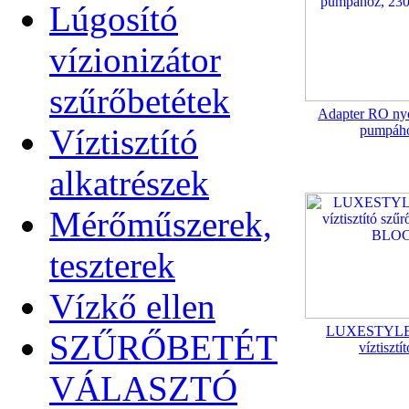
Lúgosító
vízionizátor
szűrőbetétek
Adapter RO ny
Víztisztító
pumpáho
alkatrészek
Mérőműszerek,
teszterek
Vízkő ellen
LUXESTYLE F
SZŰRŐBETÉT
víztisztí
VÁLASZTÓ