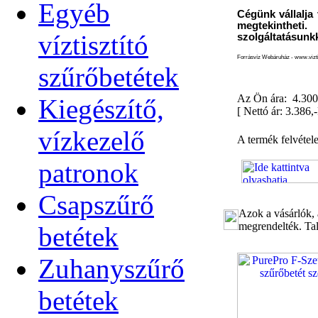
Egyéb
Cégünk vállalja 
megtekinthet
víztisztító
szolgáltatásunkk
Forrásvíz Webáruház - www.viztis
szűrőbetétek
Az Ön ára: 4.300
Kiegészítő,
[
Nettó ár: 3.386,-
vízkezelő
A termék felvétel
patronok
Csapszűrő
Azok a vásárlók, 
megrendelték. Tal
betétek
Zuhanyszűrő
betétek