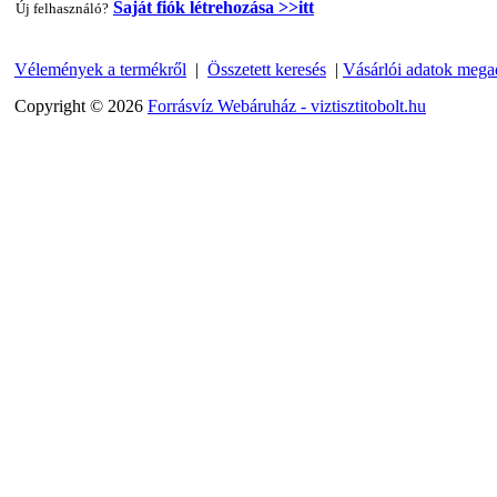
Saját fiók létrehozása >>itt
Új felhasználó?
Vélemények a termékről
|
Összetett keresés
|
Vásárlói adatok mega
"T" elosztó-idom 1/4"x3/8"x1/4", Quick
Copyright © 2026
Forrásvíz Webáruház - viztisztitobolt.hu
360,-Ft
320,-Ft
---------
Egyenes összekötő-idom 3/8"x3/8", Quick
360,-Ft
320,-Ft
---------