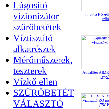
Lúgosító
vízionizátor
PurePro F-Szett-
szűr
szűrőbetétek
Víztisztító
alkatrészek
Mérőműszerek,
teszterek
Aquafilter AIMR
egys
Vízkő ellen
SZŰRŐBETÉT
VÁLASZTÓ