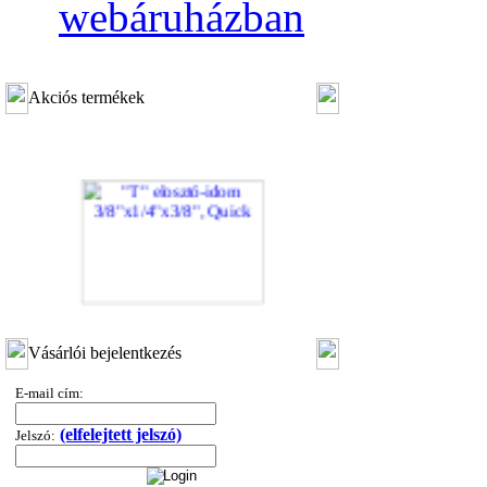
webáruházban
Akciós termékek
"T" elosztó-idom 3/8"x1/4"x3/8", Quick
Vásárlói bejelentkezés
360,-Ft
320,-Ft
E-mail cím:
---------
(elfelejtett jelszó)
Jelszó: