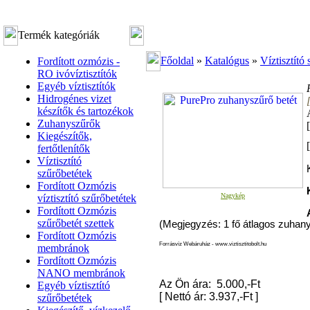
Termék kategóriák
Főoldal
»
Katalógus
»
Víztisztító
Fordított ozmózis -
RO ivóvíztisztítók
Egyéb víztisztítók
Hidrogénes vizet
készítők és tartozékok
Zuhanyszűrők
Kiegészítők,
[
fertőtlenítők
Víztisztító
szűrőbetétek
Fordított Ozmózis
Nagykép
víztisztító szűrőbetétek
Fordított Ozmózis
szűrőbetét szettek
(Megjegyzés: 1 fő átlagos zuhanyzá
Fordított Ozmózis
Forrásvíz Webáruház - www.viztisztitobolt.hu
membránok
Fordított Ozmózis
NANO membránok
Az Ön ára: 5.000,-Ft
Egyéb víztisztító
[
Nettó ár: 3.937,-Ft
]
szűrőbetétek