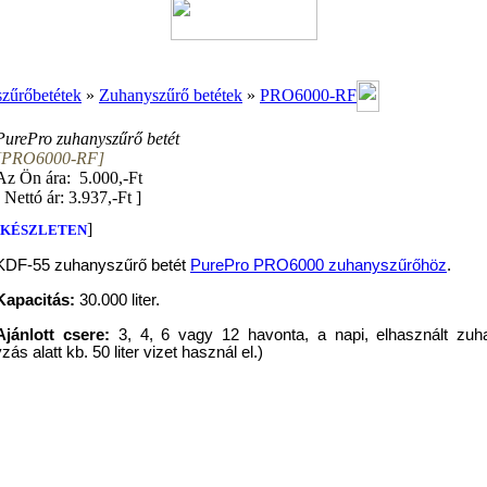
 szűrőbetétek
»
Zuhanyszűrő betétek
»
PRO6000-RF
PurePro zuhanyszűrő betét
[PRO6000-RF]
Az Ön ára: 5.000,-Ft
[
Nettó ár: 3.937,-Ft
]
]
KÉSZLETEN
KDF-55 zuhanyszűrő betét
PurePro PRO6000 zuhanyszűrőhöz
.
Kapacitás:
30.000 liter.
Ajánlott csere:
3, 4, 6 vagy 12 havonta, a napi, elhasznált zuh
s alatt kb. 50 liter vizet használ el.)