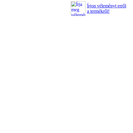
Írjon véleményt erről
a termékről!