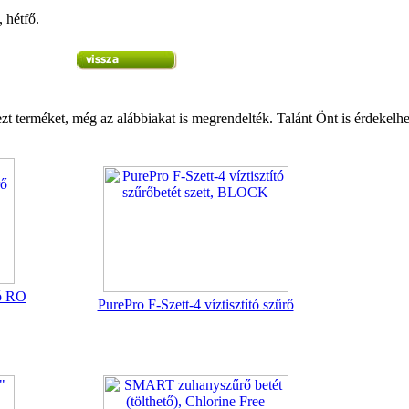
 hétfő.
zt terméket, még az alábbiakat is megrendelték. Talánt Önt is érdekelhe
ó RO
PurePro F-Szett-4 víztisztító szűrő