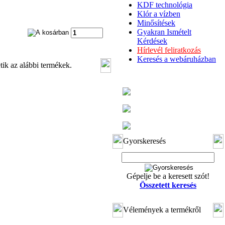
KDF technológia
Klór a vízben
Minősítések
Gyakran Ismételt
Kérdések
Hírlevél feliratkozás
Keresés a webáruházban
tik az alábbi termékek.
Gyorskeresés
Gépelje be a keresett szót!
Összetett keresés
Vélemények a termékről