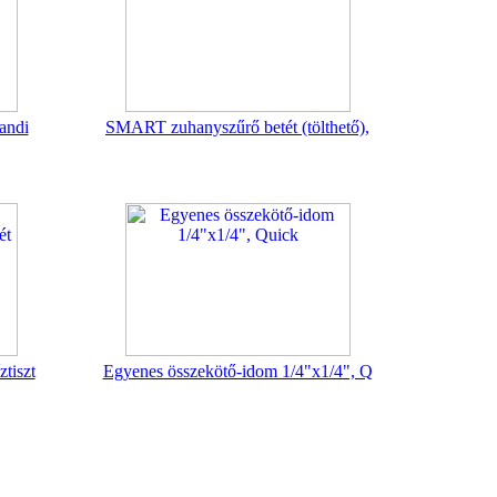
landi
SMART zuhanyszűrő betét (tölthető),
tiszt
Egyenes összekötő-idom 1/4"x1/4", Q