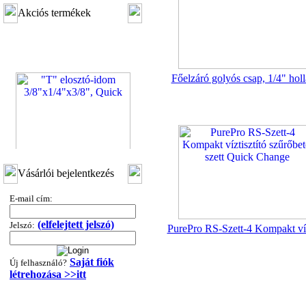
Akciós termékek
Főelzáró golyós csap, 1/4" hol
"T" elosztó-idom
Vásárlói bejelentkezés
3/8"x1/4"x3/8", Quick
E-mail cím:
360,-Ft
320,-Ft
---------
(elfelejtett jelszó)
Jelszó:
PurePro RS-Szett-4 Kompakt víz
Saját fiók
Új felhasználó?
létrehozása >>itt