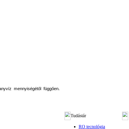
anyvíz mennyiségétől függően.
Tudástár
RO tecnológia