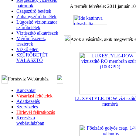
Kiegészítő, vízkezelő
patronok
A termék felvétele: 2011 január 10,
Csapszűrő betétek
Zuhanyszűrő betétek
Lúgosító vízionizátor
szűrőbetétek
Víztisztító alkatrészek
Mérőműszerek,
Azok a vásárlók, akik megvették e
teszterek
Vízkő ellen
SZŰRŐBETÉT
VÁLASZTÓ
Forrásvíz Webáruház
Kapcsolat
Vásárlási feltételek
LUXESTYLE-DOW víztisztít
Adatkezelés
membrá
Szervízelés
Hírlevél feliratkozás
Keresés a
webáruházban