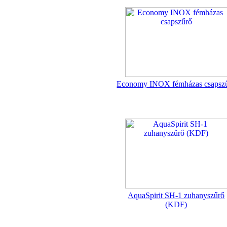
Egyenes összekötő-idom
3/8"x3/8", Quick
360,-Ft
320,-Ft
---------
Economy INOX fémházas csapsz
Külsőmenetes "L" könyök
bekötő-idom 1/4"x3/8",
Quick
270,-Ft
AquaSpirit SH-1 zuhanyszűrő
220,-Ft
(KDF)
---------