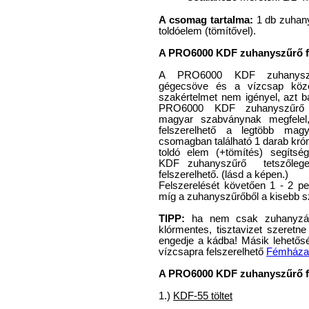
A csomag tartalma:
1 db zuhany
toldóelem (tömítővel).
A PRO6000 KDF zuhanyszűrő fe
A PRO6000 KDF zuhanysz
gégecsöve és a vízcsap közé k
szakértelmet nem igényel, azt bá
PRO6000 KDF zuhanyszűrő 
magyar szabványnak megfelel
felszerelhető a legtöbb mag
csomagban található 1 darab kró
toldó elem (+tömítés) segíts
KDF zuhanyszűrő tetszőleges
felszerelhető. (lásd a képen.)
Felszerelését követően 1 - 2 p
míg a zuhanyszűrőből a kisebb 
TIPP:
ha nem csak zuhanyzásk
klórmentes, tisztavizet szeretn
engedje a kádba! Másik lehetősé
vízcsapra felszerelhető
Fémháza
A PRO6000 KDF zuhanyszűrő fe
1.)
KDF-55 töltet