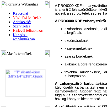
Forrásvíz Webáruház
A PRO6000 KDF zuhanyszűrőben
is a fenti 2 féle szűrőtölteten kív
Kapcsolat
növelik a szűrőtöltetek szűrési 
Vásárlási feltételek
A PRO6000 KDF zuhanyszűrőt a
Adatkezelés
Szervízelés
elsősorban azoknak, aki
Hírlevél feliratkozás
allergiásak,
Keresés a
webáruházban
ekcémásoknak,
kisgyermekeknek,
Akciós termékek
száraz bőrűeknek,
akiknek a bőre rendszerese
továbbá mindenkinek, a
zuhanyozzon.
A zuhanyszűrő karbantartása
különösebb karbantartást nem i
igénybevételtől függően 3-12 ha
függ a víz szennyezettségétől és
házilag könnyen kicserélhető.
"T" elosztó-idom
3/8"x1/4"x3/8", Quick
A szűrőbetét kapacitása:
30.000