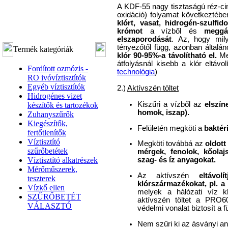
A KDF-55 nagy tisztaságú réz-ci
oxidáció) folyamat következtében f
klórt, vasat, hidrogén-szulfi
krómot
a vízből és
meggá
elszaporodását
. Az, hogy mil
tényezőtől függ, azonban által
Termék kategóriák
klór 90-95%-a távolítható el.
Mel
átfolyásnál kisebb a klór eltávo
Fordított ozmózis -
technológia
)
RO ivóvíztisztítók
Egyéb víztisztítók
2.)
Aktívszén töltet
Hidrogénes vizet
Kiszűri a vízből az
elszín
készítők és tartozékok
homok, iszap).
Zuhanyszűrők
Kiegészítők,
Felületén megköti a
baktér
fertőtlenítők
Víztisztító
Megköti továbbá az
oldott
szűrőbetétek
mérgek, fenolok, kőolaj
Víztisztító alkatrészek
szag- és íz anyagokat.
Mérőműszerek,
Az aktívszén
eltávo
teszterek
klórszármazékokat, pl. a
Vízkő ellen
melyek a hálózati víz k
SZŰRŐBETÉT
aktívszén töltet a PRO
VÁLASZTÓ
védelmi vonalat biztosít a f
Nem szűri ki az ásványi a