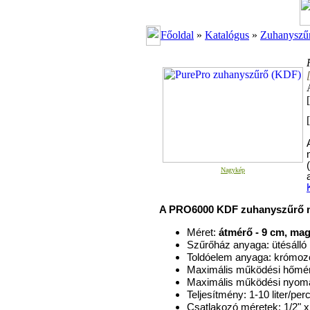
Főoldal
»
Katalógus
»
Zuhanyszű
[
Nagykép
A PRO6000 KDF zuhanyszűrő mű
Méret:
átmérő - 9 cm, mag
Szűrőház anyaga: ütésáll
Toldóelem anyaga: krómozo
Maximális működési hőmér
Maximális működési nyomá
Teljesítmény: 1-10 liter/pe
Csatlakozó méretek: 1/2" x