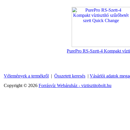
Külsőmenetes "T" elosztó
bekötő-idom 1/4"x1/4"x1/4",
Quick, szimmetrikus
PurePro RS-Szett-4 Kompakt vízti
180,-Ft
200,-Ft
---------
Vélemények a termékről
|
Összetett keresés
|
Vásárlói adatok mega
Copyright © 2026
Forrásvíz Webáruház - viztisztitobolt.hu
PurePro AIFIR biokerámia
energetizáló egység