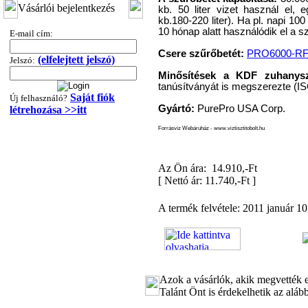
Vásárlói bejelentkezés
kb. 50 liter vizet használ el, 
360,-Ft
kb.180-220 liter). Ha pl. napi 100
320,-Ft
10 hónap alatt használódik el a sz
E-mail cím:
---------
Csere szűrőbetét:
PRO6000-R
(elfelejtett jelszó)
Jelszó:
Minősítések a KDF zuhanys
tanúsítványát is megszerezte (
Saját fiók
Új felhasználó?
Gyártó:
PurePro USA Corp.
létrehozása >>itt
Forrásvíz Webáruház - www.viztisztitobolt.hu
"T" elosztó-idom
Az Ön ára: 14.910,-Ft
1/4"x3/8"x1/4", Quick
[
Nettó ár: 11.740,-Ft
]
360,-Ft
320,-Ft
A termék felvétele: 2011 január 10,
---------
Azok a vásárlók, akik megvették e
Talánt Önt is érdekelhetik az aláb