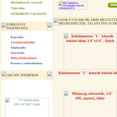
Mérőműszerek, teszterek
Vízkő ellen
SZŰRŐBETÉT VÁLASZTÓ
AZOK A VÁSÁRLÓK, AKIK MEGVETTÉ
MEGRENDELTÉK. TALÁNT ÖNT IS É
FORRÁSVÍZ
WEBÁRUHÁZ
Kapcsolat
Vásárlási feltételek
Adatkezelés
Szervízelés
Hírlevél feliratkozás
Keresés a webáruházban
Külsőmenetes "L" könyök bekötő-i
AKCIÓS TERMÉKEK