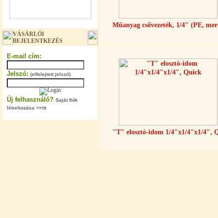
Műanyag csővezeték, 1/4" (PE, mer
"T" elosztó-idom 3/8"x1/4"x3/8",
VÁSÁRLÓI
Quick
BEJELENTKEZÉS
360,-Ft
E-mail cím:
320,-Ft
---------
Jelszó:
(elfelejtett jelszó)
Új felhasználó?
Saját fiók
létrehozása >>itt
"T" elosztó-idom 1/4"x1/4"x1/4", 
"T" elosztó-idom 1/4"x3/8"x1/4",
Quick
360,-Ft
320,-Ft
---------