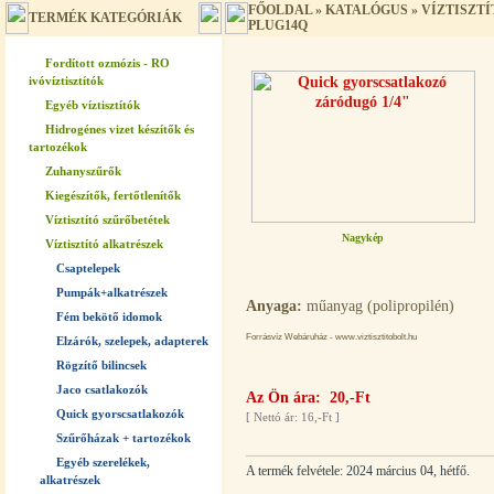
FŐOLDAL
»
KATALÓGUS
»
VÍZTISZT
TERMÉK KATEGÓRIÁK
PLUG14Q
Fordított ozmózis - RO
ivóvíztisztítók
Egyéb víztisztítók
Hidrogénes vizet készítők és
tartozékok
Zuhanyszűrők
Kiegészítők, fertőtlenítők
Víztisztító szűrőbetétek
Nagykép
Víztisztító alkatrészek
Csaptelepek
Pumpák+alkatrészek
Anyaga:
műanyag (polipropilén)
Fém bekötő idomok
Forrásvíz Webáruház - www.viztisztitobolt.hu
Elzárók, szelepek, adapterek
Rögzítő bilincsek
Jaco csatlakozók
Az Ön ára: 20,-Ft
Quick gyorscsatlakozók
[
Nettó ár: 16,-Ft
]
Szűrőházak + tartozékok
Egyéb szerelékek,
A termék felvétele: 2024 március 04, hétfő.
alkatrészek