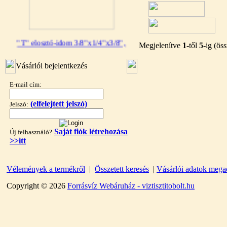
"T" elosztó-idom 3/8"x1/4"x3/8",
Megjelenítve
1
-től
5
-ig (ös
Quick
Vásárlói bejelentkezés
360,-Ft
320,-Ft
E-mail cím:
---------
(elfelejtett jelszó)
Jelszó:
Saját fiók létrehozása
Új felhasználó?
>>itt
Vélemények a termékről
|
Összetett keresés
|
Vásárlói adatok mega
"T" elosztó-idom 1/4"x3/8"x1/4",
Quick
Copyright © 2026
Forrásvíz Webáruház - viztisztitobolt.hu
360,-Ft
320,-Ft
---------