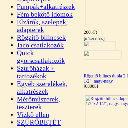
Pumpák+alkatrészek
Fém bekötő idomok
Elzárók, szelepek,
adapterek
200,-Ft
Rögzítő bilincsek
[
]
KÉSZLETEN
Jaco csatlakozók
Quick
gyorscsatlakozók
Szűrőházak +
tartozékok
Rögzítő bilincs dupla 2 
1/2", nagy-nagy
Egyéb szerelékek,
[08008]
alkatrészek
Mérőműszerek,
teszterek
Vízkő ellen
SZŰRŐBETÉT