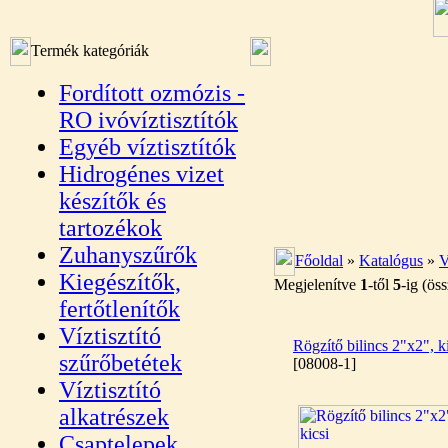
Termék kategóriák
Fordított ozmózis -
RO ivóvíztisztítók
Egyéb víztisztítók
Hidrogénes vizet
készítők és
tartozékok
Zuhanyszűrők
Főoldal
»
Katalógus
»
V
Kiegészítők,
Megjelenítve
1
-től
5
-ig (ös
fertőtlenítők
Víztisztító
Rögzítő bilincs 2"x2", ki
szűrőbetétek
[08008-1]
Víztisztító
alkatrészek
Csaptelepek