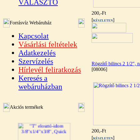
VÁLASZTÓ
200,-Ft
[
]
KÉSZLETEN
Forrásvíz Webáruház
Kapcsolat
Vásárlási feltételek
Adatkezelés
Szervízelés
Rögzítő bilincs 2 1/2", 
Hírlevél feliratkozás
[08006]
Keresés a
webáruházban
Akciós termékek
200,-Ft
[
]
KÉSZLETEN