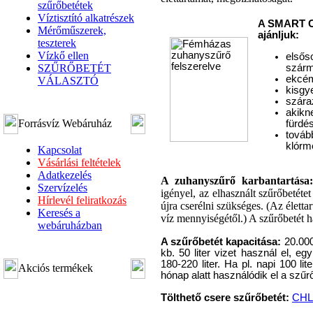
szűrőbetétek
Víztisztító alkatrészek
A SMART Ch
Mérőműszerek,
ajánljuk:
teszterek
Vízkő ellen
elsős
szárm
SZŰRŐBETÉT
ekcé
VÁLASZTÓ
kisgy
szára
akikn
Forrásvíz Webáruház
fürdés
továb
klórm
Kapcsolat
Vásárlási feltételek
Adatkezelés
A zuhanyszűrő karbantartása:
Szervízelés
igényel, az elhasznált szűrőbetét
Hírlevél feliratkozás
újra cserélni szükséges. (Az életta
Keresés a
víz mennyiségétől.) A szűrőbetét h
webáruházban
A szűrőbetét kapacitása:
20.000
kb. 50 liter vizet használ el, eg
180-220 liter. Ha pl. napi 100 li
Akciós termékek
hónap alatt használódik el a szűrő
Tölthető csere szűrőbetét:
CHL