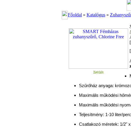
Főoldal
»
Katalógus
»
Zuhanyszű
[
Nagykép
Szűrőház anyaga: krómozo
Maximális működési hőmér
Maximális működési nyomá
Teljesítmény: 1-10 liter/pe
Csatlakozó méretek: 1/2" x