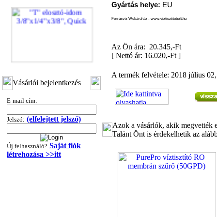
Gyártás helye:
EU
Forrásvíz Webáruház - www.viztisztitobolt.hu
Az Ön ára: 20.345,-Ft
[
Nettó ár: 16.020,-Ft
]
"T" elosztó-idom
A termék felvétele: 2018 július 02,
3/8"x1/4"x3/8", Quick
Vásárlói bejelentkezés
360,-Ft
E-mail cím:
320,-Ft
---------
(elfelejtett jelszó)
Jelszó:
Azok a vásárlók, akik megvették e
Talánt Önt is érdekelhetik az aláb
Saját fiók
Új felhasználó?
létrehozása >>itt
"T" elosztó-idom
1/4"x3/8"x1/4", Quick