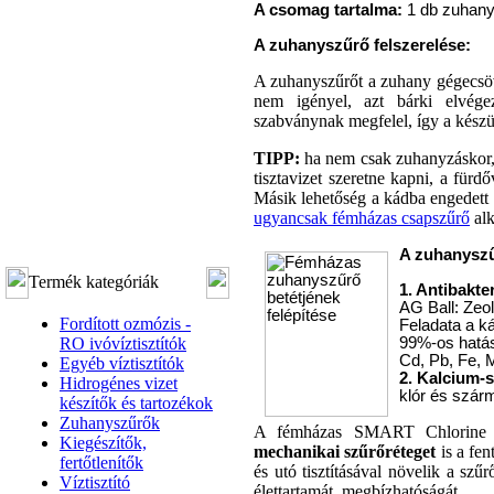
A csomag tartalma:
1 db zuhany
A zuhanyszűrő felszerelése:
A zuhanyszűrőt a zuhany gégecsöve
nem igényel, azt bárki elvége
szabványnak megfelel, így a készü
TIPP:
ha nem csak zuhanyzáskor, 
tisztavizet szeretne kapni, a für
Másik lehetőség a kádba engedett f
ugyancsak fémházas csapszűrő
alk
A zuhanyszű
Termék kategóriák
1. Antibakte
AG Ball: Zeol
Fordított ozmózis -
Feladata a ká
RO ivóvíztisztítók
99%-os hatás
Cd, Pb, Fe, 
Egyéb víztisztítók
2. Kalcium-s
Hidrogénes vizet
klór és szár
készítők és tartozékok
Zuhanyszűrők
A fémházas SMART Chlorine 
Kiegészítők,
mechanikai szűrőréteget
is a fen
fertőtlenítők
és utó tisztításával növelik a szű
Víztisztító
élettartamát, megbízhatóságát.