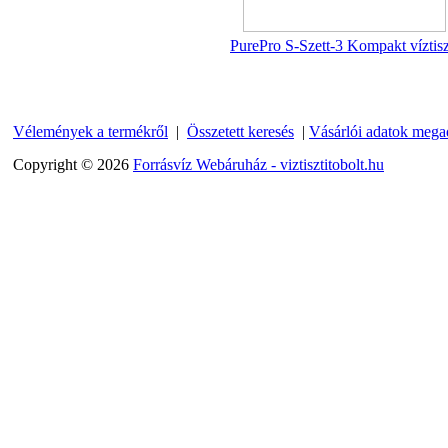
Külsőmenetes "L" könyök
bekötő-idom 1/4"x3/8",
PurePro S-Szett-3 Kompakt víztisz
Quick
270,-Ft
220,-Ft
---------
Vélemények a termékről
|
Összetett keresés
|
Vásárlói adatok mega
Copyright © 2026
Forrásvíz Webáruház - viztisztitobolt.hu
Külsőmenetes "T" elosztó
bekötő-idom 1/4"x1/4"x1/4",
Quick, szimmetrikus
180,-Ft
200,-Ft
---------