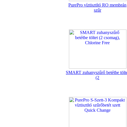
360,-Ft
PurePro víztisztító RO membrán
320,-Ft
szűr
---------
Egyenes összekötő-idom
3/8"x3/8", Quick
SMART zuhanyszűrő betétbe tölt
360,-Ft
(2
320,-Ft
---------