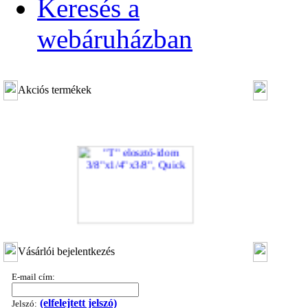
Keresés a
webáruházban
Akciós termékek
"T" elosztó-idom 3/8"x1/4"x3/8", Quick
Vásárlói bejelentkezés
360,-Ft
320,-Ft
E-mail cím:
---------
(elfelejtett jelszó)
Jelszó: