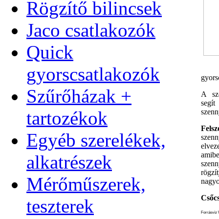
Rögzítő bilincsek
Jaco csatlakozók
Quick
gyorscsatlakozók
gyors
Szűrőházak +
A sze
segí
tartozékok
szenn
Felsz
Egyéb szerelékek,
szenn
elvez
amib
alkatrészek
szenn
rögz
Mérőműszerek,
nagyo
Csőcs
teszterek
Forrásvíz 