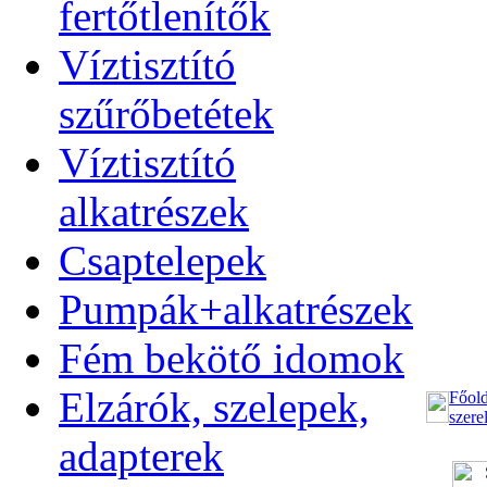
fertőtlenítők
Víztisztító
szűrőbetétek
Víztisztító
alkatrészek
Csaptelepek
Pumpák+alkatrészek
Fém bekötő idomok
Elzárók, szelepek,
Főold
szere
adapterek