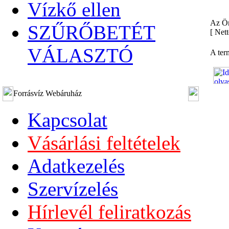
Vízkő ellen
Az Ön
SZŰRŐBETÉT
[
Nett
VÁLASZTÓ
A ter
Forrásvíz Webáruház
Kapcsolat
Vásárlási feltételek
Adatkezelés
Szervízelés
Hírlevél feliratkozás