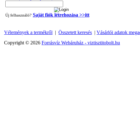
Saját fiók létrehozása >>itt
Új felhasználó?
Vélemények a termékről
|
Összetett keresés
|
Vásárlói adatok mega
"T" elosztó-idom 1/4"x3/8"x1/4", Quick
Copyright © 2026
Forrásvíz Webáruház - viztisztitobolt.hu
360,-Ft
320,-Ft
---------
Egyenes összekötő-idom 3/8"x3/8", Quick
360,-Ft
320,-Ft
---------