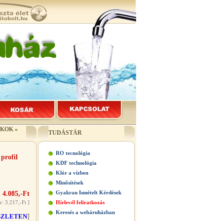
ÉKOK
»
TUDÁSTÁR
RO tecnológia
profil
KDF technológia
Klór a vízben
Minősítések
Gyakran Ismételt Kérdések
 4.085,-Ft
r: 3.217,-Ft
]
Hírlevél feliratkozás
Keresés a webáruházban
SZLETEN
]