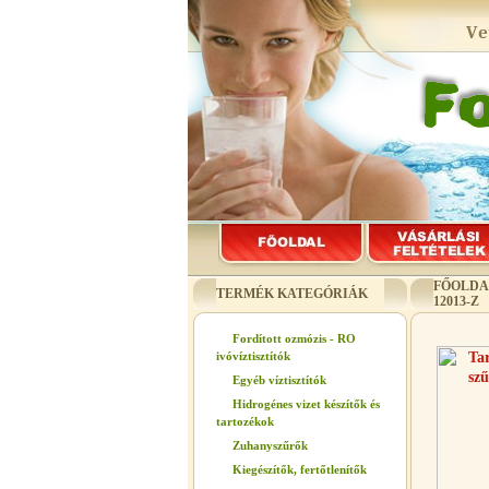
FŐOLDA
TERMÉK KATEGÓRIÁK
12013-Z
Fordított ozmózis - RO
ivóvíztisztítók
Egyéb víztisztítók
Hidrogénes vizet készítők és
tartozékok
Zuhanyszűrők
Kiegészítők, fertőtlenítők