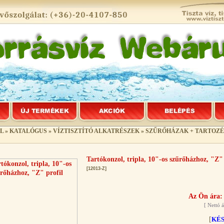
L
»
KATALÓGUS
»
VÍZTISZTÍTÓ ALKATRÉSZEK
»
SZŰRŐHÁZAK + TARTOZ
Tartókonzol, tripla, 10"-os szűrőházhoz, "Z" 
[12013-Z]
Az Ön ára:
[
Nettó á
[
KÉ