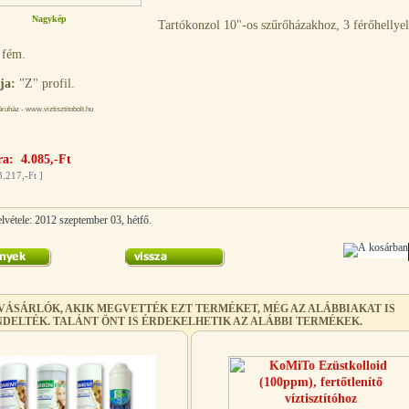
Nagykép
Tartókonzol 10"-os szűrőházakhoz, 3 férőhellyel
fém.
ja:
"Z" profil.
uház - www.viztisztitobolt.hu
a: 4.085,-Ft
3.217,-Ft
]
lvétele: 2012 szeptember 03, hétfő.
 VÁSÁRLÓK, AKIK MEGVETTÉK EZT TERMÉKET, MÉG AZ ALÁBBIAKAT IS
DELTÉK. TALÁNT ÖNT IS ÉRDEKELHETIK AZ ALÁBBI TERMÉKEK.