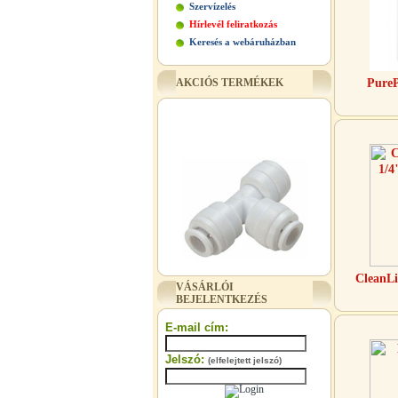
Szervízelés
Hírlevél feliratkozás
Keresés a webáruházban
AKCIÓS TERMÉKEK
PureP
"T" elosztó-idom 3/8"x1/4"x3/8",
CleanLi
VÁSÁRLÓI
Quick
BEJELENTKEZÉS
360,-Ft
E-mail cím:
320,-Ft
---------
Jelszó:
(elfelejtett jelszó)