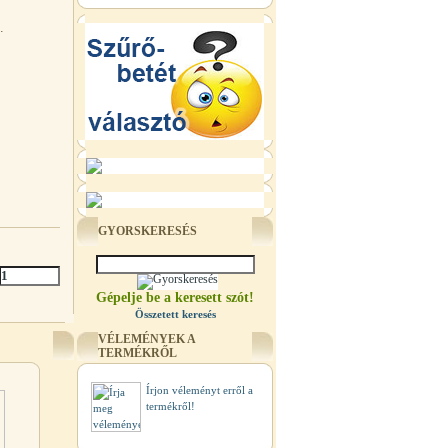
.
GYORSKERESÉS
Gépelje be a keresett szót!
Összetett keresés
VÉLEMÉNYEK A
TERMÉKRŐL
Írjon véleményt erről a
termékről!