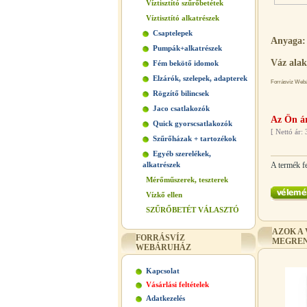
Víztisztító szűrőbetétek
Víztisztító alkatrészek
Csaptelepek
Anyaga:
Pumpák+alkatrészek
Váz alak
Fém bekötő idomok
Elzárók, szelepek, adapterek
Forrásvíz Webár
Rögzítő bilincsek
Jaco csatlakozók
Az Ön ár
Quick gyorscsatlakozók
[
Nettó ár: 
Szűrőházak + tartozékok
Egyéb szerelékek,
alkatrészek
A termék fe
Mérőműszerek, teszterek
Vízkő ellen
SZŰRŐBETÉT VÁLASZTÓ
AZOK A
FORRÁSVÍZ
MEGREN
WEBÁRUHÁZ
Kapcsolat
Vásárlási feltételek
Adatkezelés