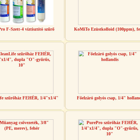
ro F-Szett-4 víztisztító szűrő
KoMiTo Ezüstkolloid (100ppm), fe
fe szűrőház FEHÉR, 1/4"x1/4"
Főelzáró golyós csap, 1/4" hollan