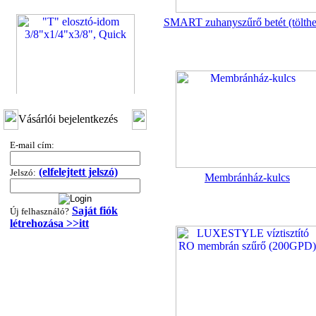
SMART zuhanyszűrő betét (tölthe
"T" elosztó-idom
Vásárlói bejelentkezés
3/8"x1/4"x3/8", Quick
360,-Ft
E-mail cím:
320,-Ft
---------
(elfelejtett jelszó)
Jelszó:
Membránház-kulcs
Saját fiók
Új felhasználó?
létrehozása >>itt
"T" elosztó-idom
1/4"x3/8"x1/4", Quick