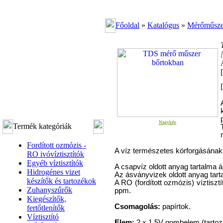
Főoldal
»
Katalógus
»
Mérőműszer
[
Nagykép
Termék kategóriák
Fordított ozmózis -
A víz természetes körforgásának 
RO ivóvíztisztítók
Egyéb víztisztítók
A csapvíz oldott anyag tartalma 
Hidrogénes vizet
Az ásványvizek oldott anyag tart
készítők és tartozékok
A RO (fordított ozmózis) víztisztí
Zuhanyszűrők
ppm.
Kiegészítők,
Csomagolás:
papírtok.
fertőtlenítők
Víztisztító
Elem:
2 x 1.5V gombelem (tartoz