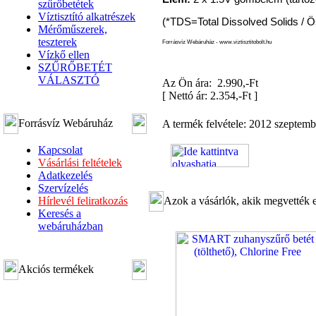
szűrőbetétek
Víztisztító alkatrészek
(*TDS=Total Dissolved Solids / 
Mérőműszerek,
teszterek
Forrásvíz Webáruház - www.viztisztitobolt.hu
Vízkő ellen
SZŰRŐBETÉT
VÁLASZTÓ
Az Ön ára: 2.990,-Ft
[
Nettó ár: 2.354,-Ft
]
Forrásvíz Webáruház
A termék felvétele: 2012 szeptembe
Kapcsolat
Vásárlási feltételek
Adatkezelés
Szervízelés
Hírlevél feliratkozás
Azok a vásárlók, akik megvették e
Keresés a
webáruházban
Akciós termékek