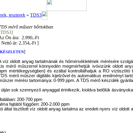
ek, teszterek
»
TDS3
TDS mérő műszer bőrtokban
[TDS3]
Az Ön ára: 2.990,-Ft
[
Nettó ár: 2.354,-Ft
]
]
KÉSZLETEN
A víz oldott anyag tartalmának és hőmérsékletének mérésére szolg
kis mérő műszerrel könnyedén megmérhetjük ivóvizünk oldott anyag 
ppm mértékegységben) és ezáltal kontrollálhatjuk a RO víztisztító
TDS mérő műszer digitális kijelzővel és automatikus eredményt tartó
műszer mérési tartománya: 0-999 ppm. A TDS mérő készülék gyárilag 
útján sok szennyező anyaggal érintkezik, kioldva belőlük ásványokat
általában: 200-700 ppm
alma fajtától függően: 200-2.000 ppm
tó által tisztított víz oldott anyag tartalma az eredeti nyers víz oldot
ék).