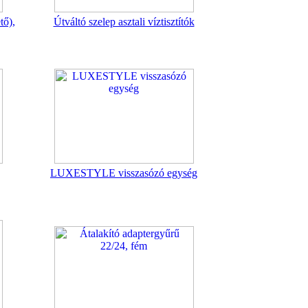
tő),
Útváltó szelep asztali víztisztítók
LUXESTYLE visszasózó egység