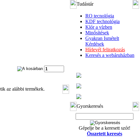
Tudástár
RO tecnológia
KDF technológia
Klór a vízben
Minősítések
Gyakran Ismételt
Kérdések
Hírlevél feliratkozás
Keresés a webáruházban
tik az alábbi termékek.
Gyorskeresés
Gépelje be a keresett szót!
Összetett keresés