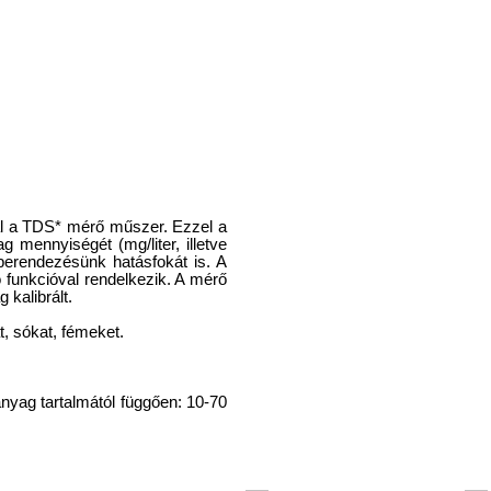
ál a TDS* mérő műszer. Ezzel a
mennyiségét (mg/liter, illetve
 berendezésünk hatásfokát is. A
 funkcióval rendelkezik. A mérő
kalibrált.
, sókat, fémeket.
t anyag tartalmától függően: 10-70