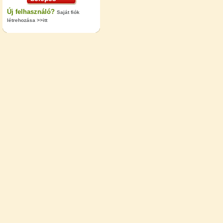
Új felhasználó?
Saját fiók
létrehozása >>itt
"T" elosztó-idom 1/4"x3/8"x1/4",
Quick
360,-Ft
320,-Ft
---------
Egyenes összekötő-idom 3/8"x3/8",
Quick
360,-Ft
320,-Ft
---------