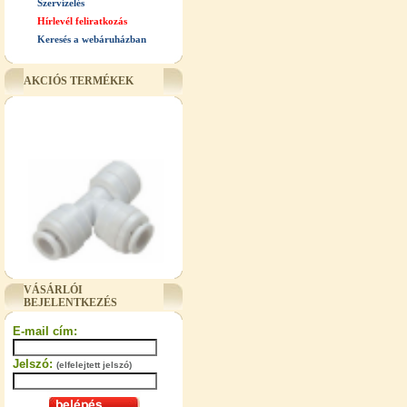
Szervízelés
Hírlevél feliratkozás
Keresés a webáruházban
AKCIÓS TERMÉKEK
"T" elosztó-idom 3/8"x1/4"x3/8",
VÁSÁRLÓI
Quick
BEJELENTKEZÉS
360,-Ft
E-mail cím:
320,-Ft
---------
Jelszó:
(elfelejtett jelszó)