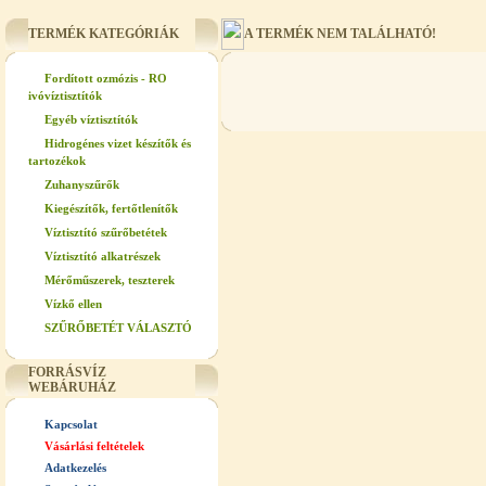
TERMÉK KATEGÓRIÁK
A TERMÉK NEM TALÁLHATÓ!
Fordított ozmózis - RO
ivóvíztisztítók
Egyéb víztisztítók
Hidrogénes vizet készítők és
tartozékok
Zuhanyszűrők
Kiegészítők, fertőtlenítők
Víztisztító szűrőbetétek
Víztisztító alkatrészek
Mérőműszerek, teszterek
Vízkő ellen
SZŰRŐBETÉT VÁLASZTÓ
FORRÁSVÍZ
WEBÁRUHÁZ
Kapcsolat
Vásárlási feltételek
Adatkezelés