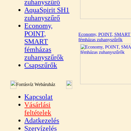
zuhanyszűrő
AquaSpirit SH1
zuhanyszűrő
Economy,
POINT,
Economy, POINT, SMART
fémházas zuhanyszűrők
SMART
fémházas
zuhanyszűrők
Csapszűrők
Forrásvíz Webáruház
Kapcsolat
Vásárlási
feltételek
Adatkezelés
Szervízelés