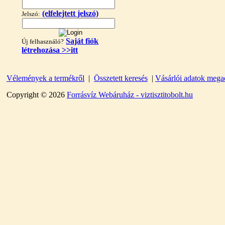
(elfelejtett jelszó)
Jelszó:
Saját fiók
Új felhasználó?
létrehozása >>itt
Vélemények a termékről
|
Összetett keresés
|
Vásárlói adatok mega
"T" elosztó-idom
1/4"x3/8"x1/4", Quick
Copyright © 2026
Forrásvíz Webáruház - viztisztitobolt.hu
360,-Ft
320,-Ft
---------
Egyenes összekötő-idom
3/8"x3/8", Quick