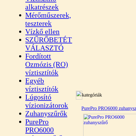
alkatrészek
Mérőműszerek,
teszterek
Vízkő ellen
SZŰRŐBETÉT
VÁLASZTÓ
Fordított
Ozmózis (RO)
víztisztítók
Egyéb
víztisztítók
kategóriák
Lúgosító
vízionizátorok
PurePro PRO6000 zuhanys
Zuhanyszűrők
PurePro
PRO6000