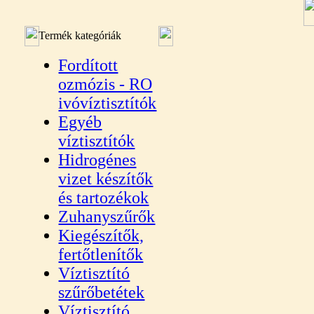
Termék kategóriák
Fordított
ozmózis - RO
ivóvíztisztítók
Egyéb
víztisztítók
Hidrogénes
vizet készítők
és tartozékok
Zuhanyszűrők
Kiegészítők,
fertőtlenítők
Víztisztító
szűrőbetétek
Víztisztító