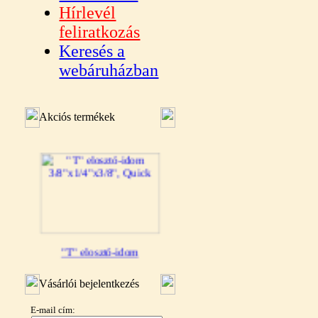
Hírlevél
feliratkozás
Keresés a
webáruházban
Akciós termékek
"T" elosztó-idom
3/8"x1/4"x3/8", Quick
Vásárlói bejelentkezés
360,-Ft
320,-Ft
E-mail cím:
---------