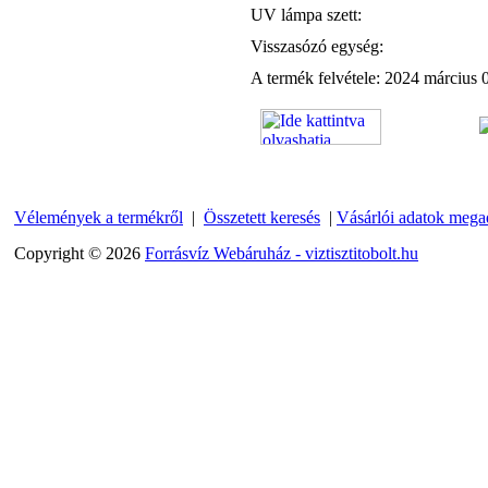
UV lámpa szett:
Visszasózó egység:
A termék felvétele: 2024 március 
Külsőmenetes "T" elosztó
bekötő-idom 1/4"x1/4"x1/4",
Quick, szimmetrikus
180,-Ft
200,-Ft
Vélemények a termékről
|
Összetett keresés
|
Vásárlói adatok mega
---------
Copyright © 2026
Forrásvíz Webáruház - viztisztitobolt.hu
PurePro AIFIR biokerámia
energetizáló egység
6.160,-Ft