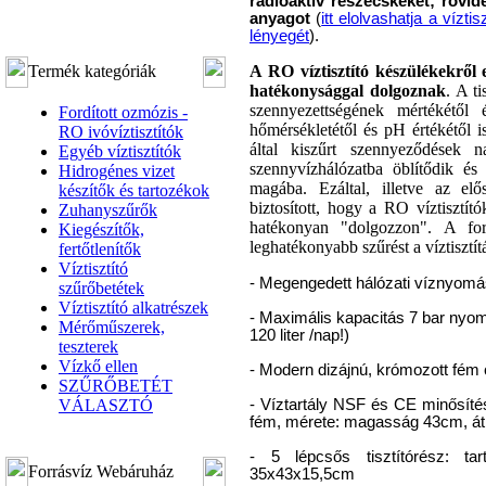
radioaktív részecskéket; rövid
anyagot
(
itt elolvashatja a vízt
lényegét
).
Termék kategóriák
A RO víztisztító készülékekről
hatékonysággal dolgoznak
. A t
szennyezettségének mértékétől 
Fordított ozmózis -
hőmérsékletétől és pH értékétől 
RO ivóvíztisztítók
által kiszűrt szennyeződések 
Egyéb víztisztítók
szennyvízhálózatba öblítődik é
Hidrogénes vizet
magába. Ezáltal, illetve az elős
készítők és tartozékok
biztosított, hogy a RO víztisztí
Zuhanyszűrők
hatékonyan "dolgozzon". A for
Kiegészítők,
leghatékonyabb szűrést a víztisztít
fertőtlenítők
Víztisztító
- Megengedett hálózati víznyomás
szűrőbetétek
Víztisztító alkatrészek
- Maximális kapacitás 7 bar nyomá
Mérőműszerek,
120 liter /nap!)
teszterek
Vízkő ellen
- Modern dizájnú, krómozott fém 
SZŰRŐBETÉT
VÁLASZTÓ
- Víztartály NSF és CE minősítéss
fém, mérete: magasság 43cm, á
- 5 lépcsős tisztítórész: tar
Forrásvíz Webáruház
35x43x15,5cm