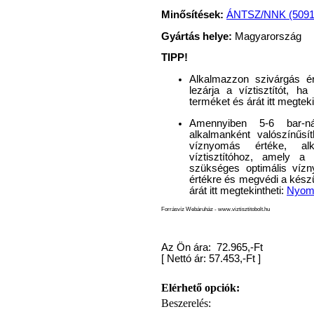
Egyenes összekötő-idom
Minősítések:
ÁNTSZ/NNK (50917-
3/8"x3/8", Quick
Gyártás helye:
Magyarország
360,-Ft
TIPP!
320,-Ft
---------
Alkalmazzon szivárgás ér
lezárja a víztisztítót, ha
terméket és árát itt megteki
Amennyiben 5-6 bar-ná
alkalmanként valószínűsí
víznyomás értéke, al
víztisztítóhoz, amely 
szükséges optimális vízny
értékre és megvédi a készü
árát itt megtekintheti:
Nyomá
Külsőmenetes "L" könyök
bekötő-idom 1/4"x3/8",
Forrásvíz Webáruház - www.viztisztitobolt.hu
Quick
270,-Ft
Az Ön ára: 72.965,-Ft
220,-Ft
[
Nettó ár: 57.453,-Ft
]
---------
Elérhető opciók:
Beszerelés: