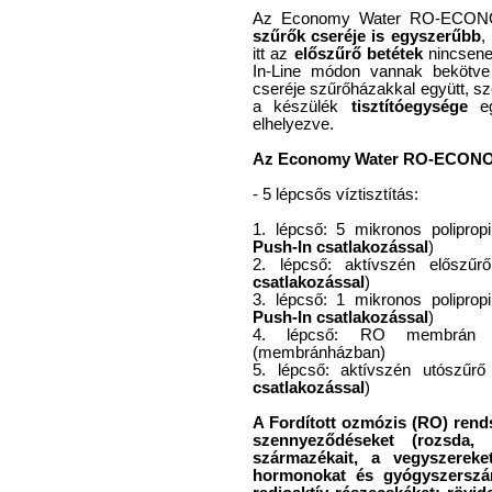
Az Economy Water RO-ECONO
szűrők cseréje is egyszerűbb
,
itt az
előszűrő betétek
nincsene
In-Line módon vannak bekötve
cseréje szűrőházakkal együtt, 
a készülék
tisztítóegysége
e
elhelyezve.
Az Economy Water RO-ECONOMY 
- 5 lépcsős víztisztítás:
1. lépcső: 5 mikronos polipropi
Push-In csatlakozással
)
2. lépcső: aktívszén előszűr
csatlakozással
)
3. lépcső: 1 mikronos polipropi
Push-In csatlakozással
)
4. lépcső: RO membrán sz
(membránházban)
5. lépcső: aktívszén utószűr
csatlakozással
)
A Fordított ozmózis (RO) rendsz
szennyeződéseket (rozsda,
származékait, a vegyszereket
hormonokat és gyógyszerszár