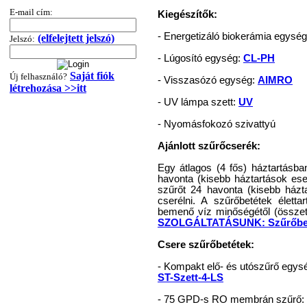
360,-Ft
E-mail cím:
320,-Ft
Kiegészítők:
---------
- Energetizáló biokerámia egysé
(elfelejtett jelszó)
Jelszó:
- Lúgosító egység:
CL-PH
Saját fiók
Új felhasználó?
- Visszasózó egység:
AIMRO
létrehozása >>itt
- UV lámpa szett:
UV
- Nyomásfokozó szivattyú
"T" elosztó-idom
Ajánlott szűrőcserék:
1/4"x3/8"x1/4", Quick
Egy átlagos (4 fős) háztartásb
360,-Ft
havonta (kisebb háztartások 
szűrőt 24 havonta (kisebb házt
320,-Ft
cserélni. A szűrőbetétek élett
---------
bemenő víz minőségétől (összeté
SZOLGÁLTATÁSUNK: Szűrőbetét c
Csere szűrőbetétek:
- Kompakt elő- és utószűrő egysé
ST-Szett-4-LS
- 75 GPD-s RO membrán szűrő: