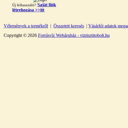
Saját fiók
Új felhasználó?
létrehozása >>itt
Vélemények a termékről
|
Összetett keresés
|
Vásárlói adatok mega
"T" elosztó-idom
1/4"x3/8"x1/4", Quick
Copyright © 2026
Forrásvíz Webáruház - viztisztitobolt.hu
360,-Ft
320,-Ft
---------
Egyenes összekötő-idom
3/8"x3/8", Quick
360,-Ft
320,-Ft
---------