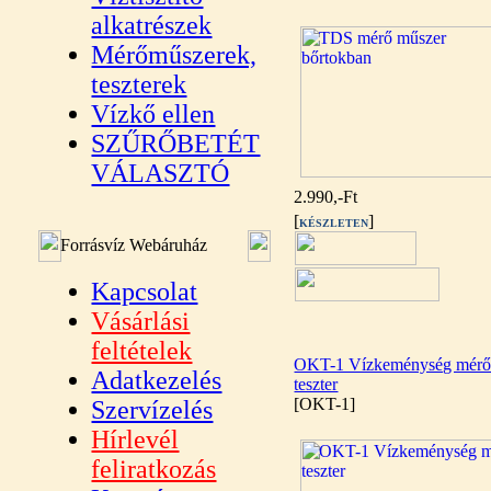
alkatrészek
Mérőműszerek,
teszterek
Vízkő ellen
SZŰRŐBETÉT
VÁLASZTÓ
2.990,-Ft
[
]
KÉSZLETEN
Forrásvíz Webáruház
Kapcsolat
Vásárlási
feltételek
OKT-1 Vízkeménység mér
Adatkezelés
teszter
[OKT-1]
Szervízelés
Hírlevél
feliratkozás