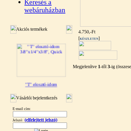
Keresés a
webáruházban
Akciós termékek
4.750,-Ft
[
]
KÉSZLETEN
Megjelenítve
1
-től
3
-ig (össze
"T" elosztó-idom
3/8"x1/4"x3/8", Quick
Vásárlói bejelentkezés
360,-Ft
320,-Ft
E-mail cím:
---------
(elfelejtett jelszó)
Jelszó: