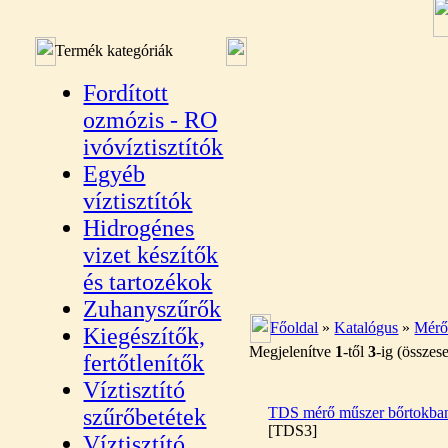
Termék kategóriák
Fordított
ozmózis - RO
ivóvíztisztítók
Egyéb
víztisztítók
Hidrogénes
vizet készítők
és tartozékok
Zuhanyszűrők
Főoldal
»
Katalógus
»
Mérő
Kiegészítők,
Megjelenítve
1
-től
3
-ig (össze
fertőtlenítők
Víztisztító
szűrőbetétek
TDS mérő műszer bőrtokba
[TDS3]
Víztisztító